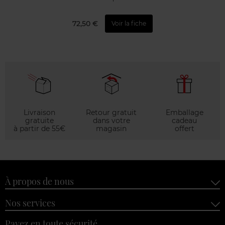
72,50 €
Voir la fiche
Livraison
Retour gratuit
Emballage
gratuite
dans votre
cadeau
à partir de 55€
magasin
offert
À propos de nous
Nos services
Payez en toute sécurité