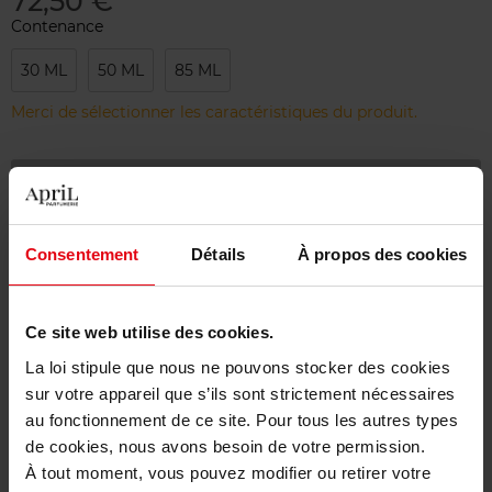
72,50 €
Contenance
30 ML
50 ML
85 ML
Merci de sélectionner les caractéristiques du produit.
Ajouter
Livraison gratuite à partir de 55€
Consentement
Détails
À propos des cookies
Retour gratuit dans votre magasin
Emballage cadeau offert
Ce site web utilise des cookies.
La loi stipule que nous ne pouvons stocker des cookies
sur votre appareil que s’ils sont strictement nécessaires
au fonctionnement de ce site. Pour tous les autres types
Description
de cookies, nous avons besoin de votre permission.
À tout moment, vous pouvez modifier ou retirer votre