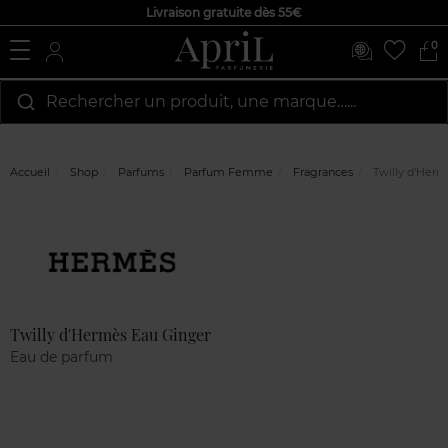
Livraison gratuite dès 55€
0
Rechercher un produit, une marque…...
Accueil
Shop
Parfums
Parfum Femme
Fragrances
Twilly d'Herm
Marque
Avis
clients
Twilly d'Hermès Eau Ginger
Eau de parfum