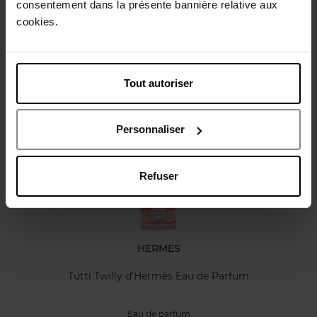
consentement dans la présente bannière relative aux
Caractéristiques
cookies.
Avis client
Tout autoriser
Vous aimerez peut-être
Personnaliser
Refuser
HERMES
Tutti Twilly d'Hermès Eau de Parfum
Eau de parfum