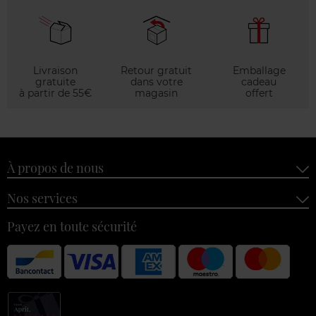
Livraison
Retour gratuit
Emballage
gratuite
dans votre
cadeau
à partir de 55€
magasin
offert
À propos de nous
Nos services
Payez en toute sécurité