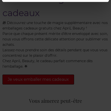
cadeaux
🎁 Découvrez une touche de magie supplémentaire avec nos
emballages cadeaux gratuits chez ApriL Beauty !
Parce que chaque présent mérite d'être enveloppé avec soin,
nous vous offrons cette délicate attention pour sublimer vos
achats.
Laissez-nous prendre soin des détails pendant que vous vous
concentrez sur le plaisir d'offrir.
Chez ApriL Beauty, le cadeau parfait commence dès
l'emballage. 🌟
Je veux emballer mes cadeaux
Vous aimerez peut-être