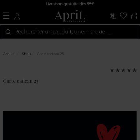
Livraison gratuite dès 55€
0
Rechercher un produit, une marque…...
Accueil
Shop
Carte cadeau 25
Avis
Note
clients
:
5
Carte cadeau 25
sur
5