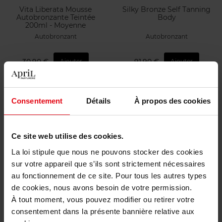
Vita Liberata Mousse
Silky Bronze Self Tanning
Autobronzante Teintée
Body
200ml - Moyenne
Autobronzant
Autobronzant
30,90 €
91,90 €
Ajouter
Ajouter
Consentement
Détails
À propos des cookies
Ce site web utilise des cookies.
La loi stipule que nous ne pouvons stocker des cookies
SISLEY
sur votre appareil que s’ils sont strictement nécessaires
au fonctionnement de ce site. Pour tous les autres types
Super Soin Solaire Huile
de cookies, nous avons besoin de votre permission.
d'Eté Corps SPF 15
À tout moment, vous pouvez modifier ou retirer votre
Protection Solaire
consentement dans la présente bannière relative aux