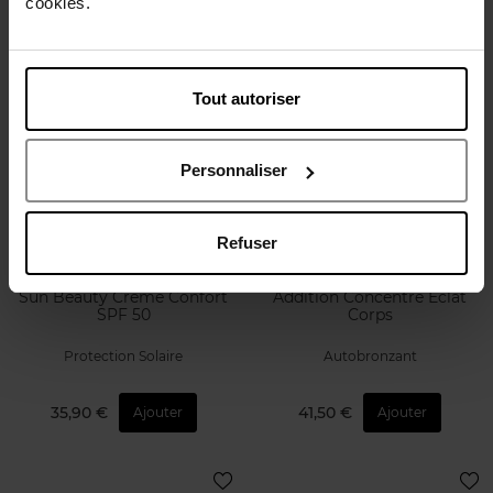
cookies.
124,50 €
Ajouter
Tout autoriser
Personnaliser
Refuser
LANCASTER
CLARINS
Sun Beauty Crème Confort
Addition Concentré Eclat
SPF 50
Corps
Protection Solaire
Autobronzant
35,90 €
41,50 €
Ajouter
Ajouter