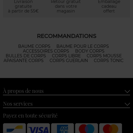
Livraison
Retour gratuit
Emballage
gratuite
dans votre
cadeau
à partir de 55€
magasin
offert
RECOMMANDATIONS
BAUME CORPS
BAUME POUR LE CORPS
ACCESSOIRES CORPS
BODY CORPS
BULLES DE CORPS
CORPS LIBRE
CORPS MOUSSE
APAISANTE CORPS
CORPS GUERLAIN
CORPS TONIC
À propos de nous
Nos services
Payez en toute sécurité