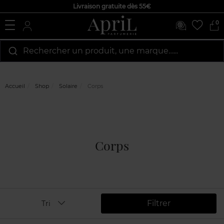
Livraison gratuite dès 55€
0
Rechercher un produit, une marque…...
Accueil
Shop
Solaire
Corps
Corps
Filtrer
Tri