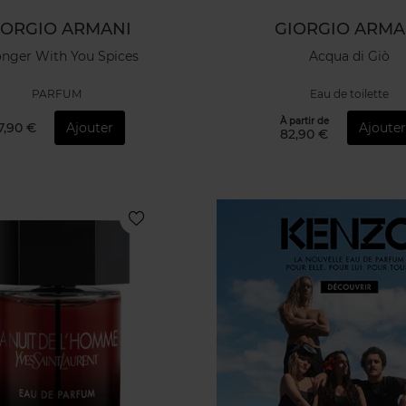
IORGIO ARMANI
GIORGIO ARMA
onger With You Spices
Acqua di Giò
PARFUM
Eau de toilette
À partir de
17,90 €
Ajouter
Ajoute
82,90 €