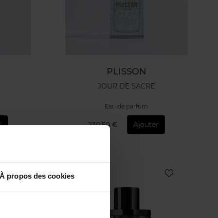
PLISSON
JOUR DE SACRE
Eau de parfum
r
230,50 €
Ajouter
À propos des cookies