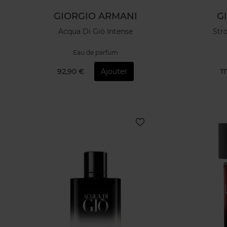
GIORGIO ARMANI
G
Acqua Di Giò Intense
Str
Eau de parfum
92,90 €
Ajouter
1