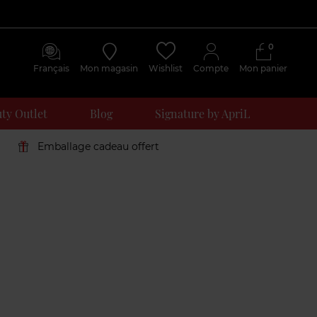
0
Français
Mon magasin
Wishlist
Compte
Mon panier
ty Outlet
Blog
Signature by ApriL
Emballage cadeau offert