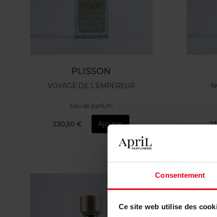
PLISSON
VOYAGE DE L'EMPEREUR
N
Eau de parfum
230,50 €
Ajouter
23
Consentement
Ce site web utilise des cook