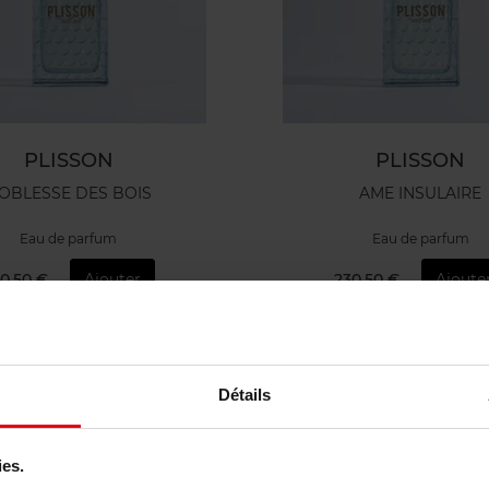
PLISSON
PLISSON
OBLESSE DES BOIS
AME INSULAIRE
Eau de parfum
Eau de parfum
0,50 €
Ajouter
230,50 €
Ajoute
Détails
ies.