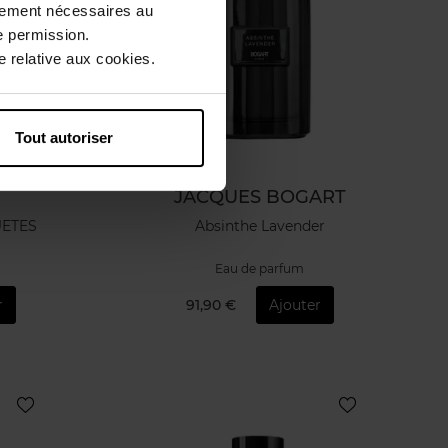
ctement nécessaires au
e permission.
 relative aux cookies.
Tout autoriser
JACQUES BOGART
UETES
Absinthe Lavender
Eau de parfum
r
91,90 €
Ajouter