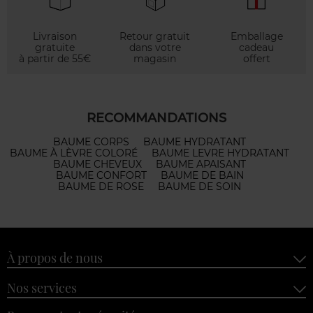
Livraison
Retour gratuit
Emballage
gratuite
dans votre
cadeau
à partir de 55€
magasin
offert
RECOMMANDATIONS
BAUME CORPS
BAUME HYDRATANT
BAUME À LÈVRE COLORÉ
BAUME LEVRE HYDRATANT
BAUME CHEVEUX
BAUME APAISANT
BAUME CONFORT
BAUME DE BAIN
BAUME DE ROSE
BAUME DE SOIN
À propos de nous
Nos services