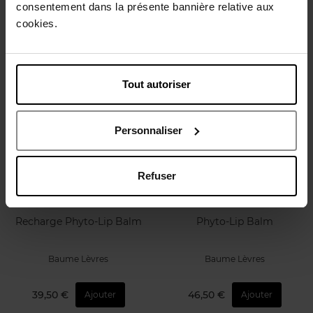
consentement dans la présente bannière relative aux
Baume Lèvres
cookies.
39,50 €
Ajouter
Tout autoriser
Personnaliser
Refuser
SISLEY
SISLEY
Recharge Phyto-Lip Balm
Phyto-Lip Balm
Baume Lèvres
Baume Lèvres
39,50 €
46,50 €
Ajouter
Ajouter