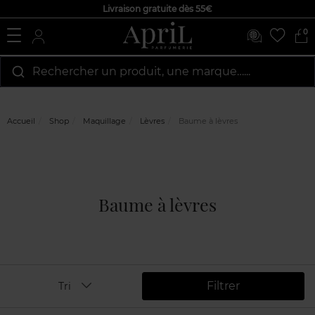
Livraison gratuite dès 55€
0
Rechercher un produit, une marque…...
Accueil
Shop
Maquillage
Lèvres
Baume à lèvres
Baume à lèvres
Filtrer
Tri