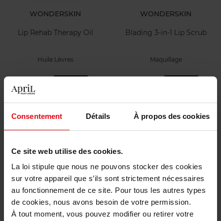
WONDERSKIN
WONDERSKIN
Lip Rehab Therapy Oil
Blading 3-in-1 Lip Scrub
Huile Lèvres
Maquillage
25,90 €
23,90 €
Ajouter
Ajouter
Consentement
Détails
À propos des cookies
Ce site web utilise des cookies.
La loi stipule que nous ne pouvons stocker des cookies
sur votre appareil que s’ils sont strictement nécessaires
ROUGE BUNNY ROUGE
au fonctionnement de ce site. Pour tous les autres types
de cookies, nous avons besoin de votre permission.
OIL IN STICK
À tout moment, vous pouvez modifier ou retirer votre