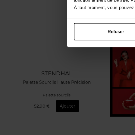
fonctionnement de ce site. P
À tout moment, vous pouvez m
Refuser
STENDHAL
Palette Sourcils Haute Précision
Palette sourcils
52,90 €
Ajouter