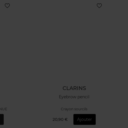
CLARINS
S
Eyebrow pencil
ENUE
Crayon sourcils
20,90 €
Ajouter