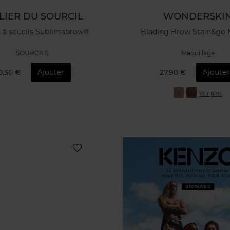
LIER DU SOURCIL
WONDERSKI
 à soucils Sublimabrow®
Blading Brow Stain&go
SOURCILS
Maquillage
0,50 €
Ajouter
27,90 €
Ajouter
Voir plus