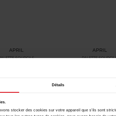
APRIL
APRIL
PALETTE SOURCILS
PALETTE SOURCIL
SOURCILS
SOURCILS
7,50 €
Ajouter
17,50 €
Ajouter
Détails
ies.
uvons stocker des cookies sur votre appareil que s’ils sont stri