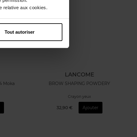
e permission.
 relative aux cookies.
Tout autoriser
LANCOME
°4 Moka
BROW SHAPING POWDERY
Crayon yeux
32,90 €
Ajouter