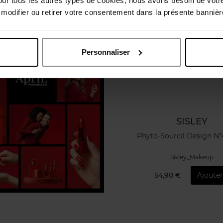
our tous les autres types de cookies, nous avons besoin de votr
odifier ou retirer votre consentement dans la présente bannière
Personnaliser
SISLEY
Phyto-Sourcil Design N
Sisley_Makeup
54,90 €
Ajouter