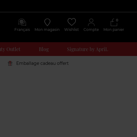
0
Français
Mon magasin
Wishlist
Compte
Mon panier
ty Outlet
Blog
Signature by ApriL
Emballage cadeau offert