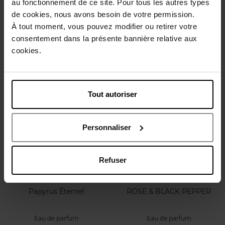
au fonctionnement de ce site. Pour tous les autres types
de cookies, nous avons besoin de votre permission.
MIRAGE DU DÉSERT
Iris Exquis
À tout moment, vous pouvez modifier ou retirer votre
consentement dans la présente bannière relative aux
Eau de toilette
Eau de parfum
cookies.
26,90 €
290,90 €
Ajouter
Ajouter
Tout autoriser
Personnaliser
Refuser
BRIONI
100BON
Papyrus Éternel
ROSE & BLACK PEPPER
Eau de parfum
Eau de parfum