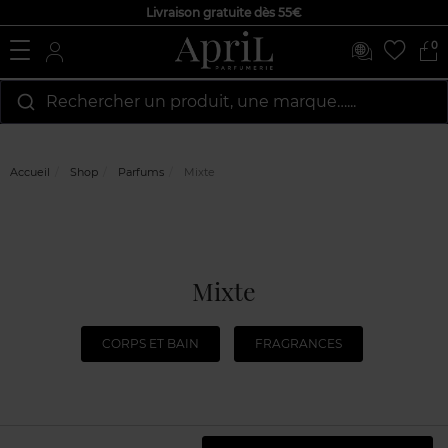
Livraison gratuite dès 55€
0
Rechercher un produit, une marque…...
Accueil
Shop
Parfums
Mixte
Mixte
CORPS ET BAIN
FRAGRANCES