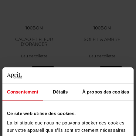
100BON
100BON
CACAO ET FLEUR
SOLEIL & AMBRE
D'ORANGER
Eau de toilette
Eau de toilette
31,90 €
31,90 €
Ajouter
Ajouter
Consentement
Détails
À propos des cookies
Ce site web utilise des cookies.
La loi stipule que nous ne pouvons stocker des cookies
sur votre appareil que s’ils sont strictement nécessaires
100BON
BRIONI