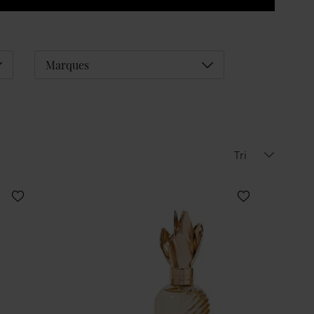
éplier
Déplier
Marques
Tri