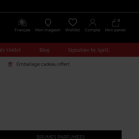
0
Français
Mon magasin
Wishlist
Compte
Mon panier
ty Outlet
Blog
Signature by ApriL
Emballage cadeau offert
BRUMES PARFUMÉES