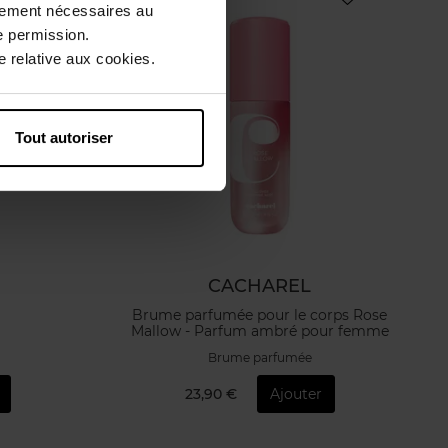
ctement nécessaires au
e permission.
 relative aux cookies.
Tout autoriser
CACHAREL
Brume parfumée pour le corps Rose
Mallow - Parfum ambré pour femme
Brume parfumée
23,90 €
Ajouter