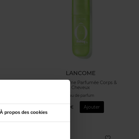
LANCOME
 Corps &
Ô Cool Brume Parfumée Corps &
Cheveux
Eau de parfum
23,90 €
Ajouter
À propos des cookies