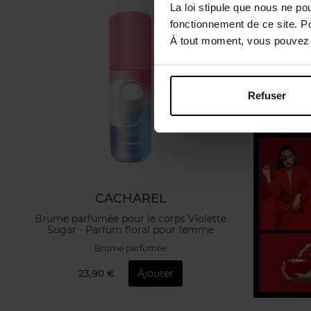
La loi stipule que nous ne po
fonctionnement de ce site. P
À tout moment, vous pouvez m
Refuser
CACHAREL
Brume parfumée pour le corps Violette
Sugar - Parfum floral pour femme
Brume parfumée
23,90 €
Ajouter