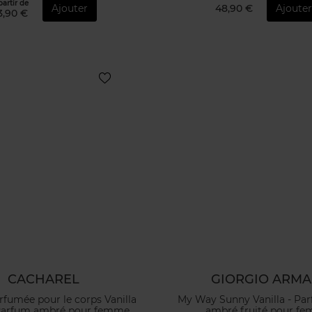
partir de
Ajouter
48,90 €
Ajoute
3,90 €
CACHAREL
GIORGIO ARMA
fumée pour le corps Vanilla
My Way Sunny Vanilla - Par
 Parfum ambré pour femme
ambré fruité pour f