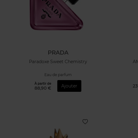
PRADA
Paradoxe Sweet Chemistry
A
Eau de parfum
À partir de
Ajouter
23
88,90 €