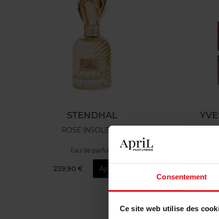
STENDHAL
YVE
ROSE INSOLENTE
Bl
Eau de parfum
À 
239,90 €
Ajouter
6
Consentement
Ce site web utilise des cook