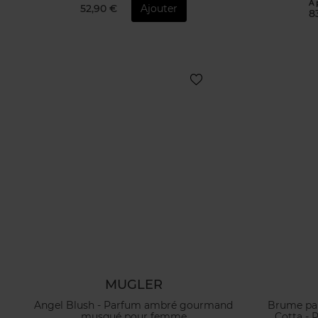
À 
52,90 €
Ajouter
8
MUGLER
Angel Blush - Parfum ambré gourmand
Brume par
musqué pour femme
Cotta -