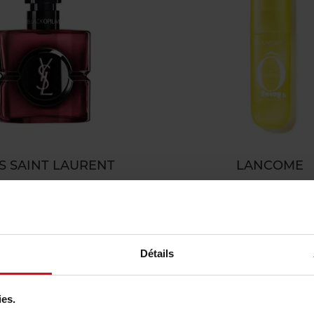
S SAINT LAURENT
LANCOME
ack Opium Pink Glaze
Ô Zenith Brume Parfumée
Cheveux 100ml
Eau de parfum
Brume parfumée
partir de
Ajouter
23,90 €
Ajouter
9,50 €
Détails
ies.