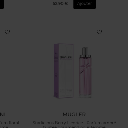
r
52,90 €
Ajouter
NI
MUGLER
fum floral
Starlicious Berry Licorice - Parfum ambré
emme
fruitée gourmand pour femme