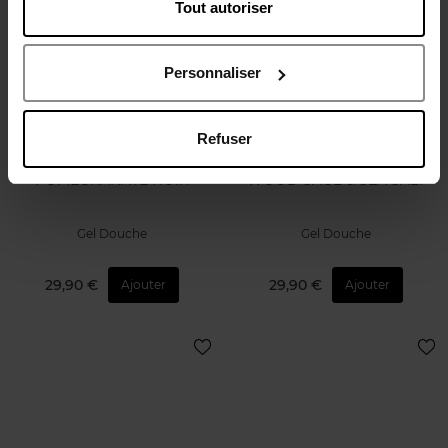
Tout autoriser
Personnaliser
Refuser
JO MALONE LONDON
JO MALONE LONDON
POMEGRANATE NOIR
WOOD SAGE & SEA SALT
Gel Douche
Gel Douche
29,90 €
29,90 €
Ajouter
Ajouter