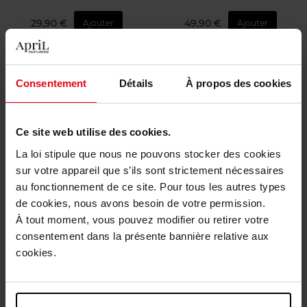
29,90 €
49,90 €
Ajouter
Ajouter
Consentement
Détails
À propos des cookies
Ce site web utilise des cookies.
La loi stipule que nous ne pouvons stocker des cookies
JO MALONE LONDON
JO MALONE LONDON
sur votre appareil que s’ils sont strictement nécessaires
au fonctionnement de ce site. Pour tous les autres types
LIME BASIL & MANDARIN
WILD BLUEBELL
de cookies, nous avons besoin de votre permission.
À tout moment, vous pouvez modifier ou retirer votre
Gel Douche
Lotion Corps
consentement dans la présente bannière relative aux
cookies.
49,90 €
89,90 €
Ajouter
Ajouter