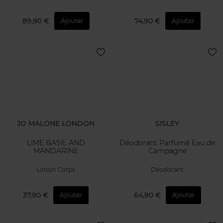
89,90 €
74,90 €
Ajouter
Ajouter
JO MALONE LONDON
SISLEY
LIME BASIL AND
Déodorant Parfumé Eau de
MANDARINE
Campagne
Lotion Corps
Déodorant
37,90 €
64,90 €
Ajouter
Ajouter