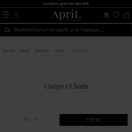
Livraison gratuite dès 55€
0
Rechercher un produit, une marque…...
Accueil
Shop
Parfums
Mixte
Corps et bain
Corps et bain
Filtrer
Tri