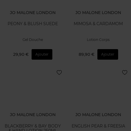
JO MALONE LONDON
JO MALONE LONDON
PEONY & BLUSH SUEDE
MIMOSA & CARDAMOM
Gel Douche
Lotion Corps
29,90 €
89,90 €
Ajouter
Ajouter
JO MALONE LONDON
JO MALONE LONDON
BLACKBERRY & BAY BODY
ENGLISH PEAR & FREESIA
& HAND LOTION 250ML