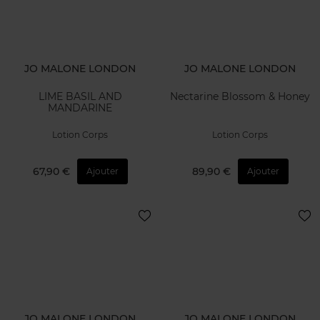
JO MALONE LONDON
JO MALONE LONDON
LIME BASIL AND
Nectarine Blossom & Honey
MANDARINE
Lotion Corps
Lotion Corps
67,90 €
89,90 €
Ajouter
Ajouter
JO MALONE LONDON
JO MALONE LONDON