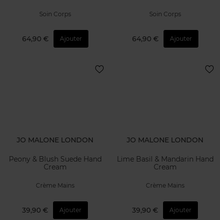
Soin Corps
Soin Corps
64,90 €
64,90 €
Ajouter
Ajouter
JO MALONE LONDON
JO MALONE LONDON
Peony & Blush Suede Hand
Lime Basil & Mandarin Hand
Cream
Cream
Crème Mains
Crème Mains
39,90 €
39,90 €
Ajouter
Ajouter