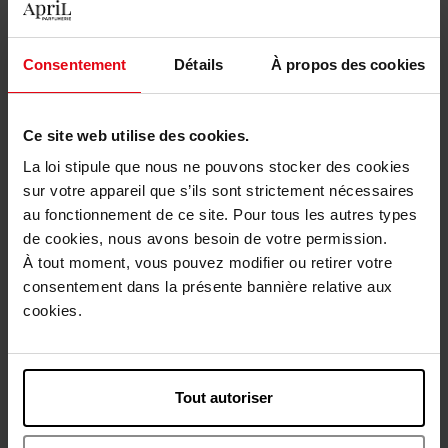
Coffret
Coffret
Consentement
Détails
À propos des cookies
15,50 €
31,90 €
Ajouter
Ajouter
Ce site web utilise des cookies.
La loi stipule que nous ne pouvons stocker des cookies
sur votre appareil que s’ils sont strictement nécessaires
au fonctionnement de ce site. Pour tous les autres types
de cookies, nous avons besoin de votre permission.
À tout moment, vous pouvez modifier ou retirer votre
SOL DE JANEIRO
SOL DE JANEIRO
consentement dans la présente bannière relative aux
cookies.
Body Badalada™ Moisture
Après Shampoing Lacté
Melting Lotion 39
Sans Rincage Cheirosa 62
Lotion Corps
Après-shampooing
Tout autoriser
13,90 €
13,90 €
Ajouter
Ajouter