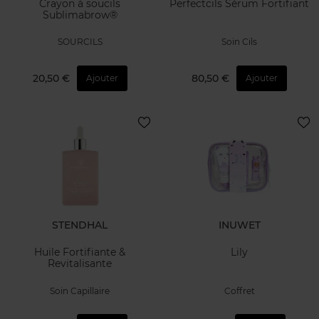
Crayon à soucils
Perfectcils Sérum Fortifiant
Sublimabrow®
SOURCILS
Soin Cils
20,50 €
80,50 €
Ajouter
Ajouter
STENDHAL
INUWET
Huile Fortifiante &
Lily
Revitalisante
Soin Capillaire
Coffret