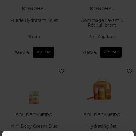
STENDHAL
STENDHAL
Fluide Hydratant Éclat
Gommage Lavant &
Rééquilibrant
Serum
Soin Capillaire
78,90 €
71,90 €
Ajouter
Ajouter
SOL DE JANEIRO
SOL DE JANEIRO
Mini Body Cream Duo
Hydrating Jet