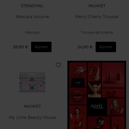
STENDHAL
INUWET
Mascara Volume
Merry Cherry Trousse
Mascara
Trousse de toilette
38,90 €
34,90 €
Ajouter
Ajouter
INUWET
My Little Beauty House