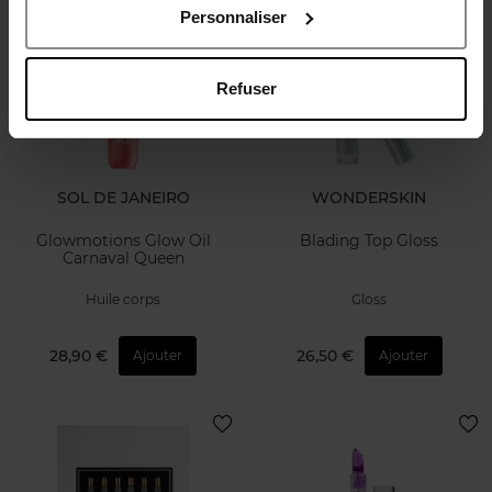
Personnaliser
Refuser
SOL DE JANEIRO
WONDERSKIN
Glowmotions Glow Oil
Blading Top Gloss
Carnaval Queen
Huile corps
Gloss
28,90 €
26,50 €
Ajouter
Ajouter