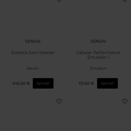
SENSAI
SENSAI
Essence Soin Intense
Cellular Performance
Emulsion I
Serum
Emulsion
345,50 €
131,50 €
Ajouter
Ajouter