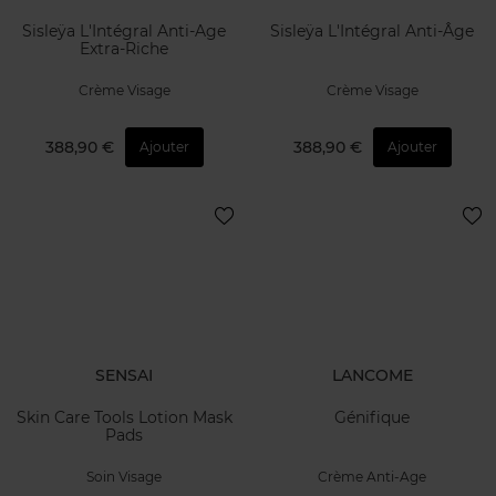
Sisleÿa L'Intégral Anti-Age
Sisleÿa L'Intégral Anti-Âge
Extra-Riche
Crème Visage
Crème Visage
388,90 €
388,90 €
Ajouter
Ajouter
SENSAI
LANCOME
Skin Care Tools Lotion Mask
Génifique
Pads
Soin Visage
Crème Anti-Age