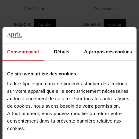
Soin Visage
Soin Visage
163,50 €
185,50 €
Ajouter
Ajouter
Exclusivité Web
Consentement
Détails
À propos des cookies
Ce site web utilise des cookies.
La loi stipule que nous ne pouvons stocker des cookies
CLARINS
STENDHAL
sur votre appareil que s’ils sont strictement nécessaires
au fonctionnement de ce site. Pour tous les autres types
Nutri-Lumière Lotion de
Pur Luxe La Cure Divine
jeunesse retexturisante
de cookies, nous avons besoin de votre permission.
À tout moment, vous pouvez modifier ou retirer votre
Lotion
Cure
consentement dans la présente bannière relative aux
cookies.
38,00 €
564,90 €
Ajouter
Ajouter
38,00 €