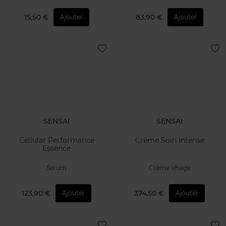
15,50 €
83,90 €
Ajouter
Ajouter
SENSAI
SENSAI
Cellular Performance
Crème Soin Intense
Essence
Serum
Crème Visage
123,90 €
374,50 €
Ajouter
Ajouter