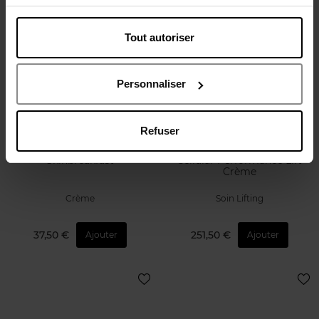
Tout autoriser
Personnaliser
Refuser
MÉTHODE JEANNE
SENSAI
PIAUBERT
Skinbreakfast
Cellular Performance Lift
Crème
Crème
Soin Lifting
37,50 €
251,50 €
Ajouter
Ajouter