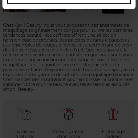
80,50 €
Ajouter
Chez April Beauty, nous vous proposons des ensembles de
maquillage soigneusement conçus pour suivre les dernières
tendances beauté. Nos coffrets offrent une sélection
harmonieuse de produits, des palettes de fards à paupières
aux ensembles de rouges à lèvres, vous permettant de créer
des looks irrésistibles en un clin d'œil. Que vous soyez à la
recherche d'une idée cadeau parfaite ou que vous souhaitiez
explorer de nouveaux horizons stylistiques, nos coffrets de
maquillage sont la quintessence de l'élégance et de la
polyvalence. Faites l'expérience de la beauté à son apogée en
explorant notre gamme de coffrets de maquillage tendance.
Commandez dès maintenant pour embrasser la créativité et
sublimer votre routine beauté avec les ensembles exclusifs
d'April Beauty.
Livraison
Retour gratuit
Emballage
gratuite
dans votre
cadeau