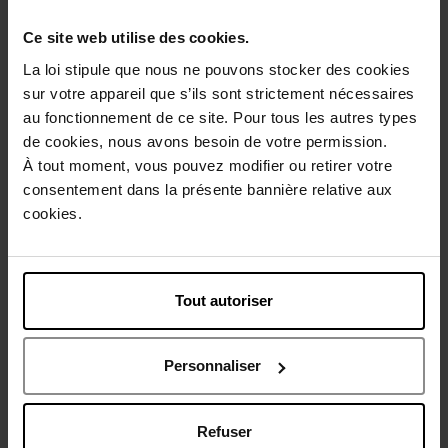
Coffret 2 vernis - les
Coffret 2 vernis - les foncées
smoothies
Ce site web utilise des cookies.
La loi stipule que nous ne pouvons stocker des cookies
Coffret
Coffret
sur votre appareil que s’ils sont strictement nécessaires
au fonctionnement de ce site. Pour tous les autres types
20,90 €
20,90 €
Ajouter
Ajouter
de cookies, nous avons besoin de votre permission.
À tout moment, vous pouvez modifier ou retirer votre
consentement dans la présente bannière relative aux
cookies.
Tout autoriser
STENDHAL
Personnaliser
MAKE UP
Coffret-cadeau
Refuser