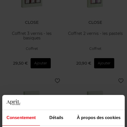
CLOSE
CLOSE
Coffret 3 vernis - les
Coffret 2 vernis - les pastels
basiques
Coffret
Coffret
29,50 €
20,90 €
Ajouter
Ajouter
Consentement
Détails
À propos des cookies
CLOSE
CLOSE