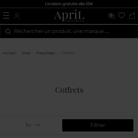
Livraison gratuite dès 55€
0
Rechercher un produit, une marque…...
Accueil
Shop
Maquillage
Coffrets
Coffrets
Filtrer
Tri