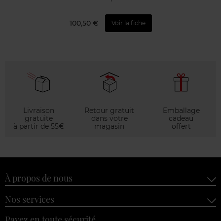
100,50 €
Voir la fiche
Livraison
Retour gratuit
Emballage
gratuite
dans votre
cadeau
à partir de 55€
magasin
offert
À propos de nous
Nos services
Payez en toute sécurité