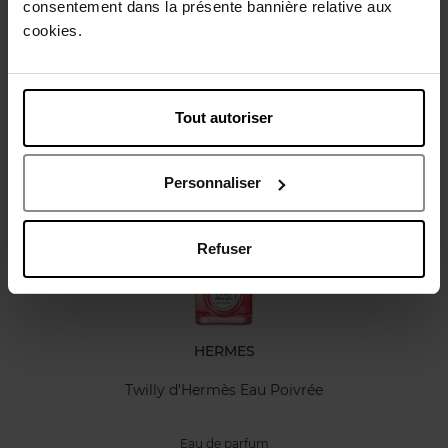
consentement dans la présente bannière relative aux
Caractéristiques
cookies.
Avis client
Tout autoriser
Vous aimerez peut-être
Personnaliser
Refuser
HERMES
Twilly d'Hermès Eau Poivrée
Eau de parfum