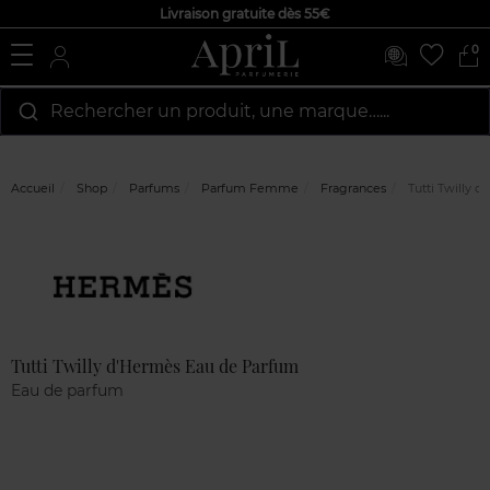
Livraison gratuite dès 55€
0
Rechercher un produit, une marque…...
Accueil
Shop
Parfums
Parfum Femme
Fragrances
Tutti Twilly 
Marque
Avis
clients
Tutti Twilly d'Hermès Eau de Parfum
Eau de parfum