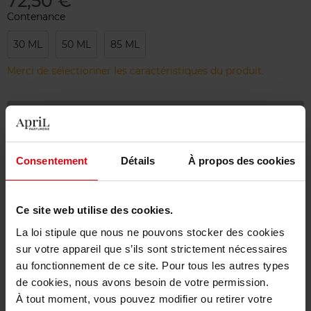
72,50 €
Contenance
30 ML
50 ML
85 ML
Merci de sélectionner les caractéristiques du produit.
Ajouter
Livraison gratuite à partir de 55€
Consentement
Détails
À propos des cookies
Retour gratuit dans votre magasin
Emballage cadeau offert
Ce site web utilise des cookies.
La loi stipule que nous ne pouvons stocker des cookies
sur votre appareil que s’ils sont strictement nécessaires
au fonctionnement de ce site. Pour tous les autres types
Description
de cookies, nous avons besoin de votre permission.
À tout moment, vous pouvez modifier ou retirer votre