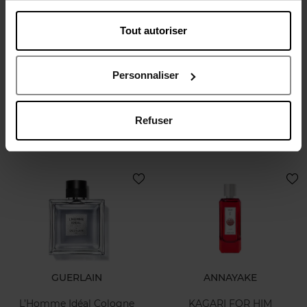
Tout autoriser
JEAN PAUL GAULTIER
NARCISO RODRIGUEZ
SCANDAL POUR HOMME
For Him Musc Santal Eau de
ELIXIR
Parfum Intense
Personnaliser
PARFUM
Eau de parfum
Refuser
104,90 €
107,50 €
Ajouter
Ajouter
GUERLAIN
ANNAYAKE
L’Homme Idéal Cologne
KAGARI FOR HIM