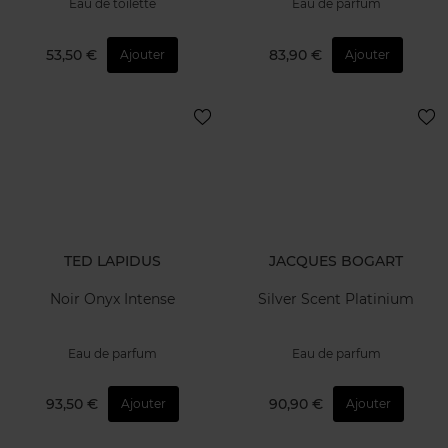
Eau de toilette
Eau de parfum
53,50 €
83,90 €
Ajouter
Ajouter
TED LAPIDUS
JACQUES BOGART
Noir Onyx Intense
Silver Scent Platinium
Eau de parfum
Eau de parfum
93,50 €
90,90 €
Ajouter
Ajouter