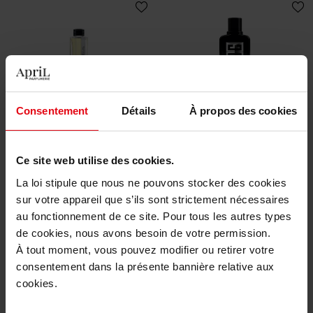
MONTBLANC
GIVENCHY
Consentement
Détails
À propos des cookies
Montblanc Collection Neroli
GENTLEMAN SOCIETY EAU
Letters 125ml
DE PARFUM SPORT
Ce site web utilise des cookies.
Eau de parfum
Eau de parfum
La loi stipule que nous ne pouvons stocker des cookies
sur votre appareil que s’ils sont strictement nécessaires
130,50 €
86,50 €
Ajouter
Ajouter
au fonctionnement de ce site. Pour tous les autres types
de cookies, nous avons besoin de votre permission.
À tout moment, vous pouvez modifier ou retirer votre
consentement dans la présente bannière relative aux
cookies.