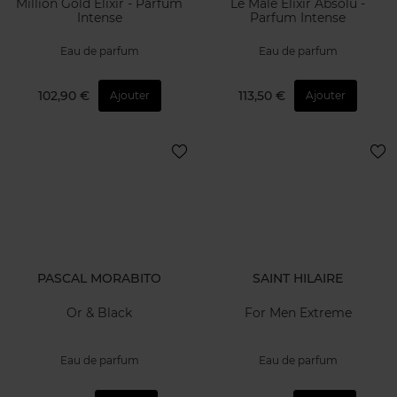
Million Gold Elixir - Parfum
Le Male Elixir Absolu -
Intense
Parfum Intense
Eau de parfum
Eau de parfum
102,90 €
113,50 €
Ajouter
Ajouter
PASCAL MORABITO
SAINT HILAIRE
Or & Black
For Men Extreme
Eau de parfum
Eau de parfum