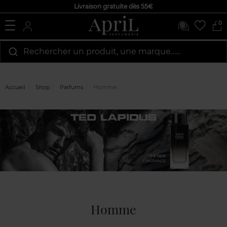
Livraison gratuite dès 55€
0
Rechercher un produit, une marque…...
Accueil
Shop
Parfums
Homme
Homme