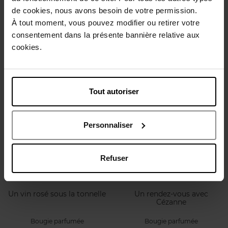
de cookies, nous avons besoin de votre permission.
UN RENDEZ-VOUS AVEC
L'EAU ENSOLEILLÉE DE
À tout moment, vous pouvez modifier ou retirer votre
CÉZANNE
ROSE
consentement dans la présente bannière relative aux
Bâtonnets parfumés
Bougie parfumée
cookies.
68,90 €
68,90 €
Ajouter
Ajouter
Tout autoriser
Personnaliser
Refuser
ROSE ET MARIUS
ROSE ET MARIUS
Un vin rosé sous la tonnelle
Un rendez-vous avec
Cézanne
Bougie parfumée
Bougie parfumée