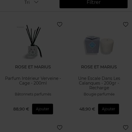
Filtrer
Tri
ROSE ET MARIUS
ROSE ET MARIUS
Parfum Intérieur Verveine -
Une Escale Dans Les
Cage - 200ml
Calanques - 200gr -
Recharge
Bâtonnets parfumés
Bougie parfumée
88,90 €
48,90 €
Ajouter
Ajouter