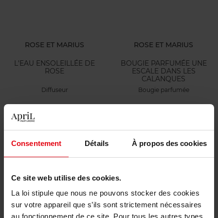
ROSE ET MARIUS
ROSE ET MARIUS
L'EAU ENSOLEILLÉE DE
BOUGIE PARFUMÉE UNE
ROSE
ESCALE DANS LES
CALANQUES
Diffuseur
Bougie parfumée
54,90 €
68,90 €
Ajouter
Ajouter
Consentement
Détails
À propos des cookies
Ce site web utilise des cookies.
La loi stipule que nous ne pouvons stocker des cookies
sur votre appareil que s’ils sont strictement nécessaires
ROSE ET MARIUS
ROSE ET MARIUS
au fonctionnement de ce site. Pour tous les autres types