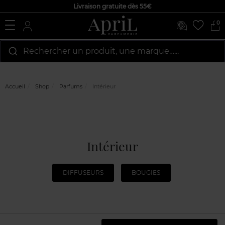
Livraison gratuite dès 55€
0
Rechercher un produit, une marque…...
Accueil
Shop
Parfums
Intérieur
Intérieur
DIFFUSEURS
BOUGIES