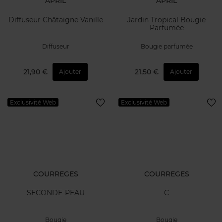
APRIL
APRIL
Diffuseur Châtaigne Vanille
Jardin Tropical Bougie
Parfumée
Diffuseur
Bougie parfumée
21,90 €
21,50 €
Ajouter
Ajouter
Exclusivité Web
Exclusivité Web
COURREGES
COURREGES
SECONDE-PEAU
C
Bougie
Bougie