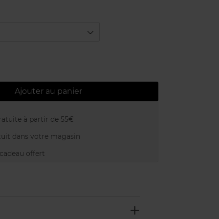
Ajouter au panier
atuite à partir de 55€
uit dans votre magasin
adeau offert