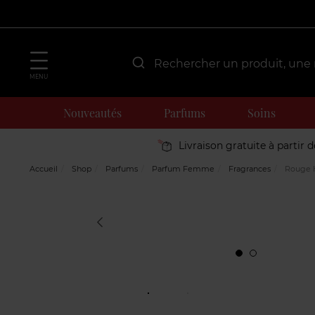
MENU
Nouveautés
Parfums
Soins
Livraison gratuite à partir 
Accueil
Shop
Parfums
Parfum Femme
Fragrances
Rouge 