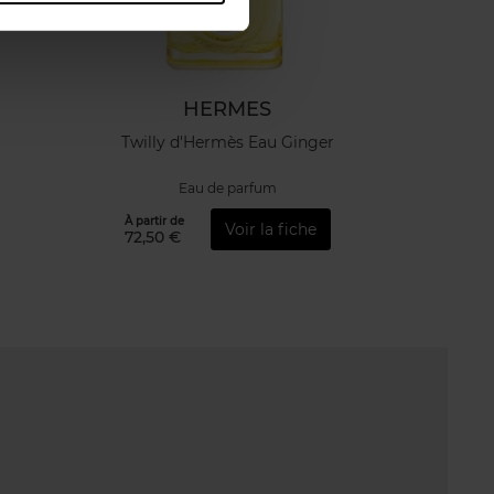
HERMES
Twilly d'Hermès Eau Ginger
Eau de parfum
À partir de
Voir la fiche
72,50 €