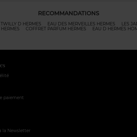
RECOMMANDATIONS
TWILLY D HERMES
EAU DES MERVEILLES HERMES
LES J
 HERMES
COFFRET PARFUM HERMES
EAU D HERMES HO
es
élité
e paiement
à la Newsletter