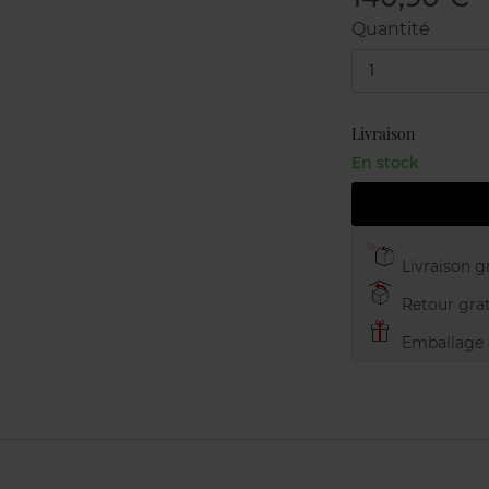
Quantité
1
Livraison
En stock
Livraison gr
Retour grat
Emballage c