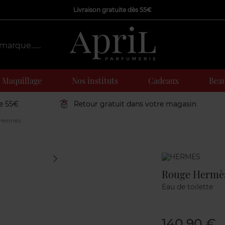
Livraison gratuite dès 55€
Maquillage
Nos instituts
Cadeaux
Beau
de 55€
Retour gratuit dans votre magasin
Hermès
Marque
Rouge Hermè
Eau de toilette
140,90 €