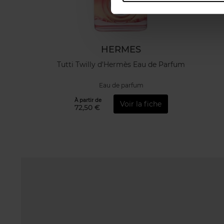
HERMES
Tutti Twilly d'Hermès Eau de Parfum
Eau de parfum
À partir de
Voir la fiche
72,50 €