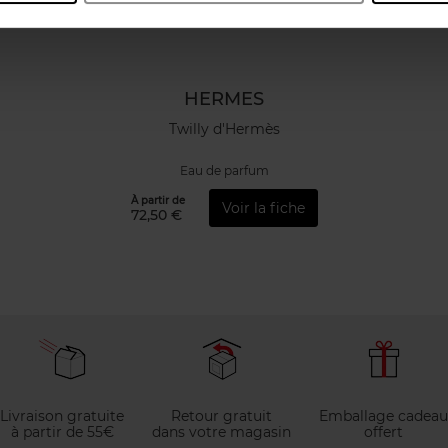
HERMES
Twilly d'Hermès
Eau de parfum
À partir de
Voir la fiche
72,50 €
Livraison gratuite
Retour gratuit
Emballage cadeau
à partir de 55€
dans votre magasin
offert