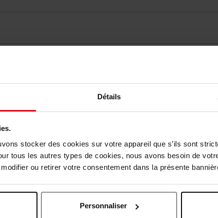
vis des clients
Vous aimerez peut-être
Détails
ies.
uvons stocker des cookies sur votre appareil que s’ils sont stri
our tous les autres types de cookies, nous avons besoin de votr
odifier ou retirer votre consentement dans la présente bannière
Personnaliser