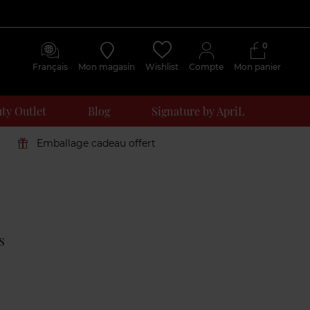
0
Français
Mon magasin
Wishlist
Compte
Mon panier
ty Outlet
Blog
Signature by ApriL
Emballage cadeau offert
Avis
clients
s