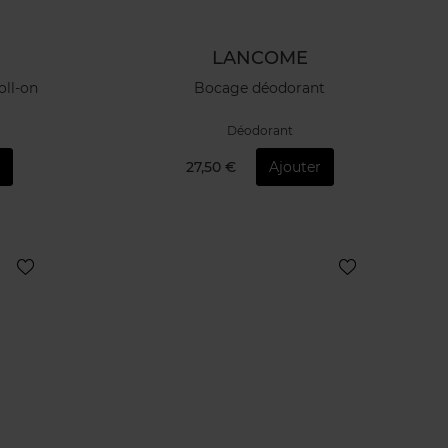
LANCOME
oll-on
Bocage déodorant
Déodorant
27,50 €
Ajouter