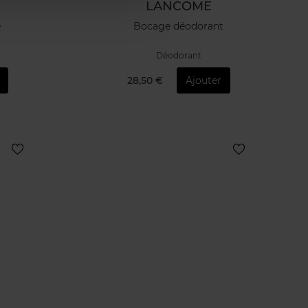
LANCOME
e
Bocage déodorant
Déodorant
28,50 €
Ajouter