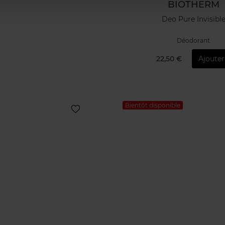
BIOTHERM
Deo Pure Invisibl
Déodorant
22,50 €
Ajouter
Bientôt disponible