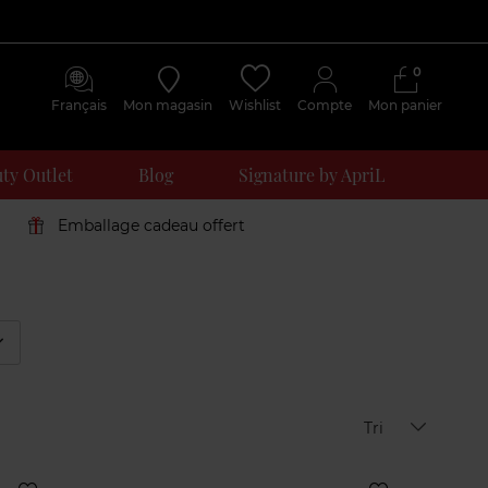
0
Français
Mon magasin
Wishlist
Compte
Mon panier
ty Outlet
Blog
Signature by ApriL
Emballage cadeau offert
éplier
Tri