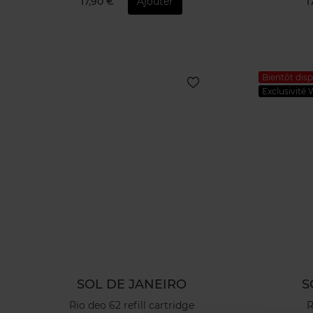
17,90 €
Ajouter
1
Bientôt disp
Exclusivité
SOL DE JANEIRO
S
Rio deo 62 refill cartridge
R