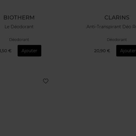
BIOTHERM
CLARINS
Le Déodorant
Anti-Transpirant Déo R
Déodorant
Déodorant
1,50 €
Ajouter
20,90 €
Ajouter