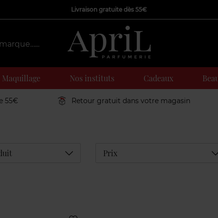
Livraison gratuite dès 55€
Maquillage
Nos instituts
Cadeaux
Beau
de 55€
Retour gratuit dans votre magasin
Déplier
D
duit
Prix