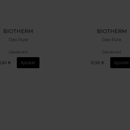
BIOTHERM
BIOTHERM
Deo Pure
Deo Pure
Déodorant
Déodorant
1,50 €
Ajouter
21,50 €
Ajouter