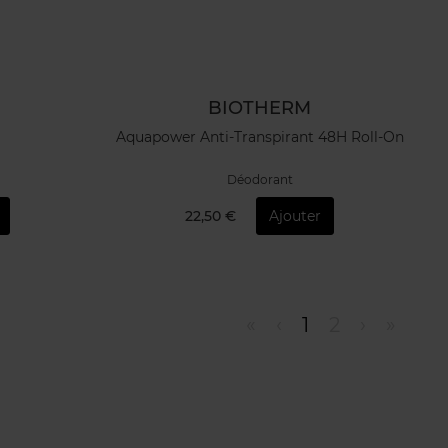
BIOTHERM
Aquapower Anti-Transpirant 48H Roll-On
Déodorant
22,50 €
Ajouter
«
‹
1
2
›
»