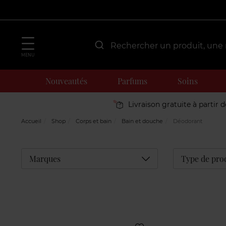
MENU
Nouveautés
Parfums
Soins
Livraison gratuite à partir 
Accueil
Shop
Corps et bain
Bain et douche
Déodorant
Déplier
Marques
Type de pro