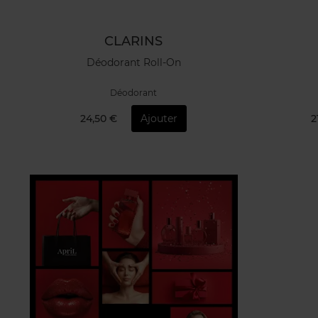
CLARINS
Déodorant Roll-On
Déodorant
24,50 €
Ajouter
2