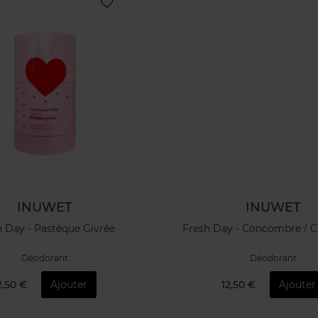
INUWET
INUWET
h Day - Pastèque Givrée
Fresh Day - Concombre / Ci
Déodorant
Déodorant
2,50 €
Ajouter
12,50 €
Ajouter