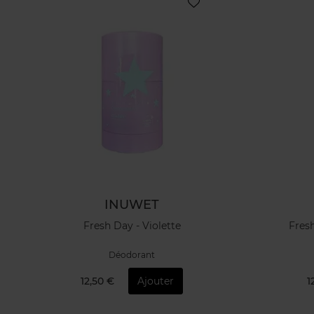
INUWET
Fresh Day - Violette
Fres
Déodorant
12,50 €
Ajouter
1