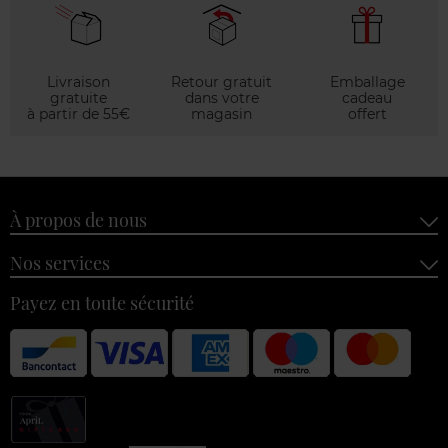
Livraison
Retour gratuit
Emballage
gratuite
dans votre
cadeau
à partir de 55€
magasin
offert
À propos de nous
Nos services
Payez en toute sécurité