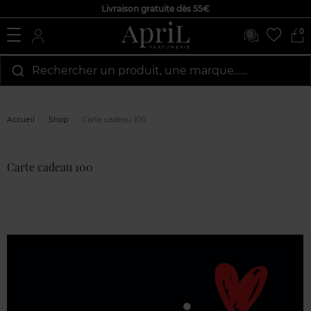
Livraison gratuite dès 55€
0
Rechercher un produit, une marque…...
Accueil
Shop
Carte cadeau 100
Avis
Carte cadeau 100
clients