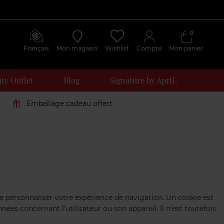
0
Français
Mon magasin
Wishlist
Compte
Mon panier
ty Outlet
Blog
Signature by ApriL
Emballage cadeau offert
t de personnaliser votre expérience de navigation. Un cookie est
nnées concernant l’utilisateur ou son appareil. Il n’est toutefois