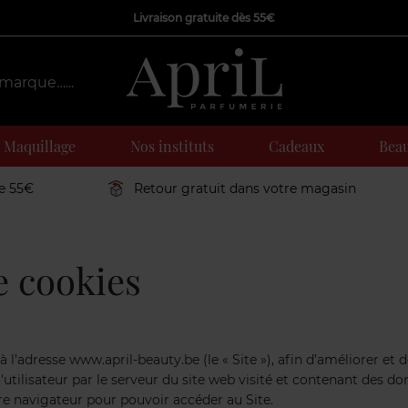
Livraison gratuite dès 55€
Maquillage
Nos instituts
Cadeaux
Beau
de 55€
Retour gratuit dans votre magasin
e cookies
e à l’adresse www.april-beauty.be (le « Site »), afin d’améliorer e
l'utilisateur par le serveur du site web visité et contenant des do
tre navigateur pour pouvoir accéder au Site.