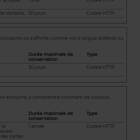
eur accepte
1 jour
Cookie HTTP
de Verbolia.
30 jours
Cookie HTTP
se comporte ou s’affiche, comme votre langue préférée ou
Durée maximale de
Type
conservation
30 jours
Cookie HTTP
anière anonyme, à comprendre comment les visiteurs
Durée maximale de
Type
conservation
 le
1 année
Cookie HTTP
la est
 des cartes