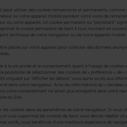
l peut utiliser des cookies temporaires et permanents, comme in
nateur ou votre appareil mobile pendant votre visite de certaines
ur ou votre appareil. Un cookie permanent ou "persistant" signif
primer le cookie permanent de April à tout moment en suivant le
pport technique de votre navigateur ou de votre appareil mobile.
t être placés sur votre appareil pour collecter des données anon
kies.
ives à la vie privée et le consentement quant à l’usage de cookie
la possibilité de sélectionner des cookies de « préférence », de « 
 En cliquant sur "Afficher les détails", vous aurez accès aux info
servé dans votre navigateur. Ainsi les informations du « bandeau
é où votre consentement ne serait plus enregistré dans votre nav
ite du Site.
es cookies dans les paramètres de votre navigateur. Si vous cha
, ou si vous supprimez les cookies de April, vous devrez répéter 
okies actifs, vous bénéficiez d’une meilleure expérience de naviga