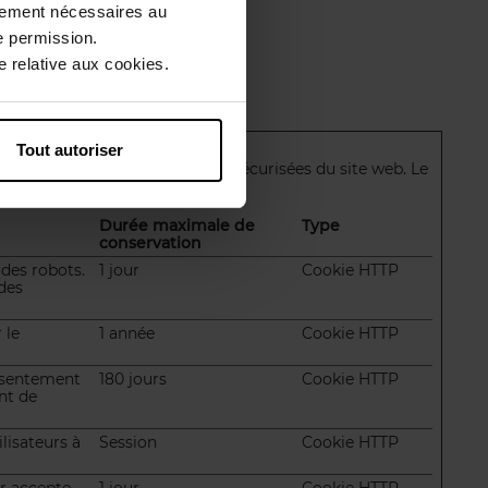
ctement nécessaires au
e permission.
 relative aux cookies.
Tout autoriser
n de page et l'accès aux zones sécurisées du site web. Le
Durée maximale de
Type
conservation
 des robots.
1 jour
Cookie HTTP
 des
 le
1 année
Cookie HTTP
onsentement
180 jours
Cookie HTTP
nt de
lisateurs à
Session
Cookie HTTP