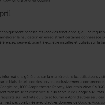
euvent ne plus être disponibles.
pril
ies techniquement nécessaires (cookies fonctionnels) qui ne requi
à améliorer la navigation en enregistrant certaines données (ce 
érences, peuvent, quant à eux, être installés et utilisés sur la 
 informations générales sur la manière dont les utilisateurs visite
r le biais de tels cookies servent exclusivement à comprendre et a
 Google Inc., 1600 Amphitheatre Parway, Mountain View, CA 9404
ent transmise et conservée sur un serveur de Google aux Etats-
rapports sur l’activité du Site et fournir à April d’autres services 
ics n’est pas combinée avec d’autres données de Google. Vous p