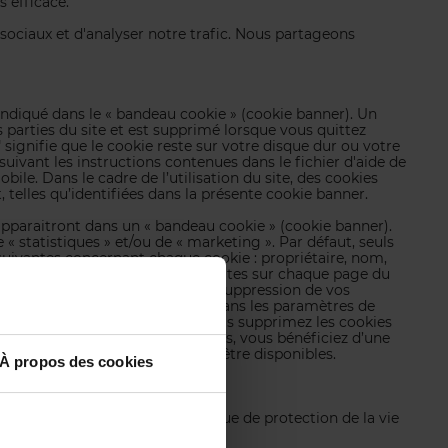
s efficace.
 sociaux et d'analyser notre trafic. Nous partageons
ndiqué dans le « bandeau cookie » (cookie banner). Un
 parties du site et est supprimé lorsque vous quittez
signifie que le cookie reste sur votre disque dur ou votre
ivant les instructions contenues dans le fichier d'aide de
ile. Dans le cadre de l’utilisation du site, des cookies
telles qu’identifiées dans la présente cookie banner.
 apparaitront dans un « bandeau cookie » (cookie banner).
 « statistiques » et/ou de « marketing ». Par défaut, seuls
s suivantes concernant chaque cookie : propriétaire, nom,
kie » ne devront pas être reproduites sur chaque page du
vigateur (par exemple en cas de suppression de vos
upprimer ou bloquer les cookies dans les paramètres de
vigateurs ou dispositifs, ou si vous supprimez les cookies
) qu’en laissant les cookies actifs, vous bénéficiez d’une
 de tels cookies peuvent ne plus être disponibles.
À propos des cookies
lles veuillez voir notre
Politique de protection de la vie
otre consentement.