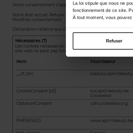
La loi stipule que nous ne po
Votre consentement s'applique aux domaines suivants : w
fonctionnement de ce site. P
Votre état ​​actuel: Refuser.
À tout moment, vous pouvez m
Modifiez consentement
Déclaration relative aux cookies mise à jour le 27/07/2026
Nécessaires (7)
Refuser
Les cookies nécessaires contribuent à rendre un site web
site web ne peut pas fonctionner correctement sans ces 
Nom
Fournisseur
__cf_bm
load.svs.april-beauty
CookieConsent [x2]
svs.april-beauty.be
Cookiebot
OptanonConsent
cdn.cookielaw.org
PHPSESSID
www.april-beauty.be