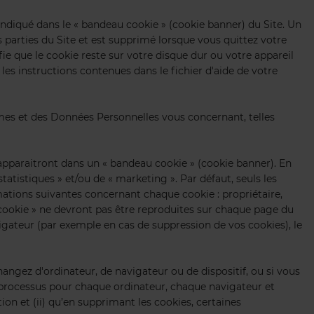
diqué dans le « bandeau cookie » (cookie banner) du Site. Un
 parties du Site et est supprimé lorsque vous quittez votre
ie que le cookie reste sur votre disque dur ou votre appareil
s instructions contenues dans le fichier d'aide de votre
ymes et des Données Personnelles vous concernant, telles
s apparaitront dans un « bandeau cookie » (cookie banner). En
statistiques » et/ou de « marketing ». Par défaut, seuls les
rmations suivantes concernant chaque cookie : propriétaire,
 cookie » ne devront pas être reproduites sur chaque page du
igateur (par exemple en cas de suppression de vos cookies), le
ngez d'ordinateur, de navigateur ou de dispositif, ou si vous
ce processus pour chaque ordinateur, chaque navigateur et
tion et (ii) qu’en supprimant les cookies, certaines