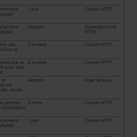
portement
1 jour
Cookie HTTP
nalyses
portement
Session
Stockage local
nalyses
HTML
érer des
2 années
Cookie HTTP
tilise le
nnées sur le
2 années
Cookie HTTP
eb ainsi que
e.
 le
Session
Pixel de suivi
la est
 des cartes
ela permet
3 mois
Cookie HTTP
utilisateurs
portement
1 jour
Cookie HTTP
nalyses