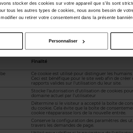
uvons stocker des cookies sur votre appareil que s’ils sont stri
ww.april-beauty.be
our tous les autres types de cookies, nous avons besoin de votr
odifier ou retirer votre consentement dans la présente bannière
 par
Cookiebot
:
Personnaliser
 utilisable en activant des fonctions de base comme la navigatio
cookies.
Finalité
.be
Ce cookie est utilisé pour distinguer les humains
Ceci est bénéfique pour le site web afin de créer
rapports valides sur l'utilisation du leur site.
Stocke l'autorisation d'utilisation de cookies pour
domaine actuel par l'utilisateur
Détermine si le visiteur a accepté la boîte de c
du cookie. Cela évite que la boîte de consenteme
cookie réapparaisse lors de la nouvelle entrée.
Conserve la configuration des paramètres des uti
travers les demandes de page.