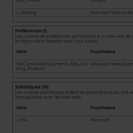
test_cookie
Google
v_landing
www.april-beauty.be
Préférences (1)
Les cookies de préférences permettent à un site web de 
la région dans laquelle vous vous situez.
Nom
Fournisseur
rbsConsultedDocuments_Rbs_Cat
www.april-beauty.be
alog_Product
Statistiques (10)
Les cookies statistiques aident les propriétaires du si
interagissent avec les sites web.
Nom
Fournisseur
_clck
Microsoft