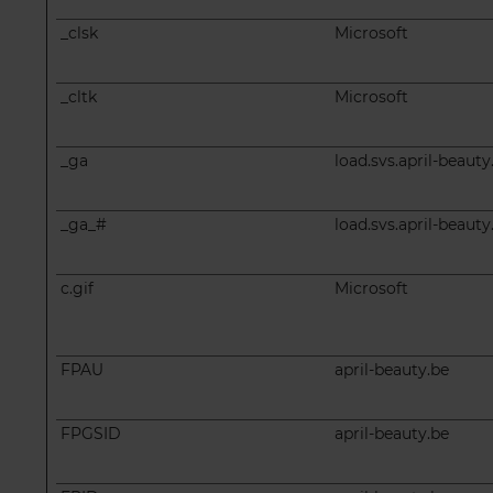
_clsk
Microsoft
_cltk
Microsoft
_ga
load.svs.april-beauty
_ga_#
load.svs.april-beauty
c.gif
Microsoft
FPAU
april-beauty.be
FPGSID
april-beauty.be