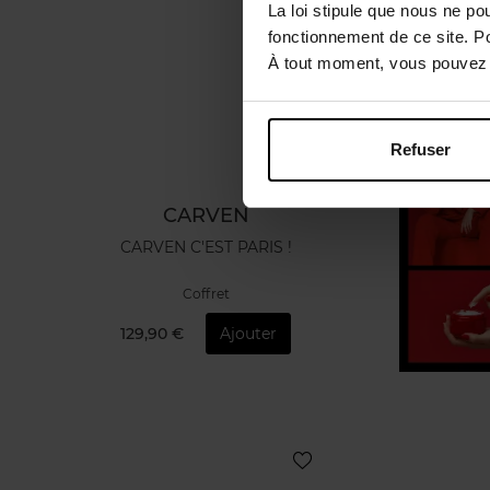
La loi stipule que nous ne po
fonctionnement de ce site. P
À tout moment, vous pouvez m
Refuser
CARVEN
CARVEN C'EST PARIS !
Coffret
129,90 €
Ajouter