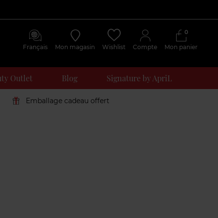
0
Français
Mon magasin
Wishlist
Compte
Mon panier
ty Outlet
Blog
Signature by ApriL
Emballage cadeau offert