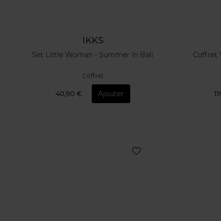
IKKS
Set Little Woman - Summer In Bali
Coffret
Coffret
40,90 €
Ajouter
11