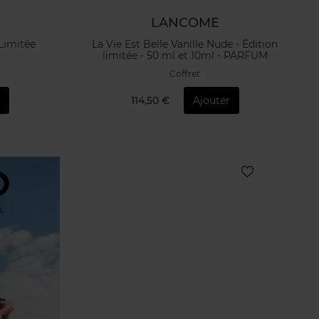
LANCOME
 Limitée
La Vie Est Belle Vanille Nude - Édition
limitée - 50 ml et 10ml - PARFUM
Coffret
r
114,50 €
Ajouter