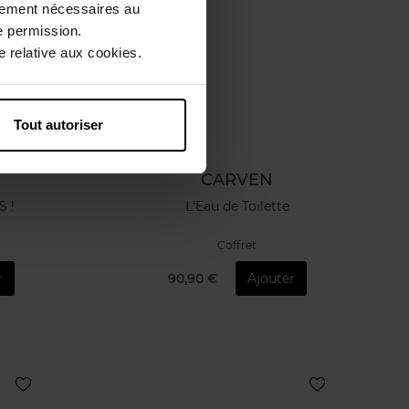
ctement nécessaires au
e permission.
 relative aux cookies.
Tout autoriser
CARVEN
S !
L'Eau de Toilette
Coffret
r
90,90 €
Ajouter