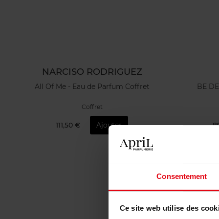
NARCISO RODRIGUEZ
All Of Me - Eau de Parfum Coffret
BE DE
Coffret
111,50 €
Ajouter
8
Consentement
Ce site web utilise des cook