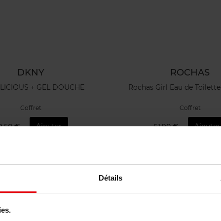
DKNY
ROCHAS
LICIOUS + GEL DOUCHE
Rochas Girl Eau de Toilette
Coffret
Coffret
9,50 €
Ajouter
61,90 €
Ajouter
Détails
ies.