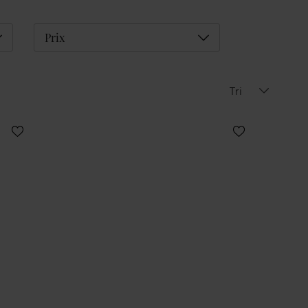
éplier
Déplier
Prix
Tri