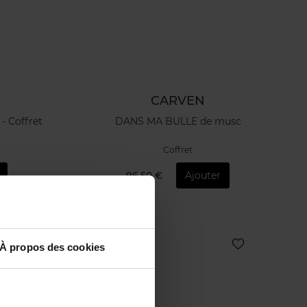
CARVEN
 - Coffret
DANS MA BULLE de musc
Coffret
96,50 €
Ajouter
À propos des cookies