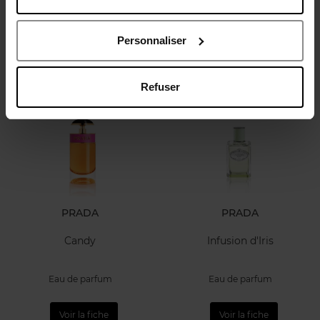
Parfum
Eau de toilette
Eau de parfum
Personnaliser
96,90 €
81,90 €
Ajouter
Ajouter
Refuser
PRADA
PRADA
Candy
Infusion d'Iris
Eau de parfum
Eau de parfum
Voir la fiche
Voir la fiche