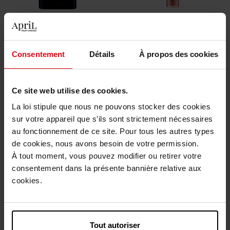
PRADA
PRADA
Luna Rossa Ocean Le
Prada Paradoxe Intense
Parfum - Rechargeable
Rechargeable
Consentement
Détails
À propos des cookies
PARFUM
EAU DE PARFUM INTENSE
Ce site web utilise des cookies.
103,90 €
90,50 €
Ajouter
Ajouter
La loi stipule que nous ne pouvons stocker des cookies
sur votre appareil que s’ils sont strictement nécessaires
au fonctionnement de ce site. Pour tous les autres types
de cookies, nous avons besoin de votre permission.
À tout moment, vous pouvez modifier ou retirer votre
consentement dans la présente bannière relative aux
cookies.
PRADA
PRADA
Luna Rossa Ocean
Prada Paradoxe Eau de
Tout autoriser