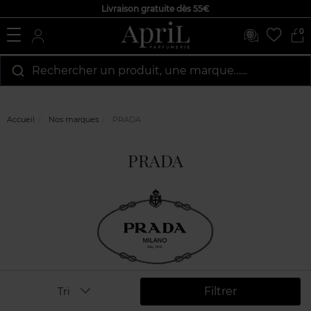
Livraison gratuite dès 55€
0
Rechercher un produit, une marque…...
Accueil
Nos marques
PRADA
PRADA
Filtrer
Tri