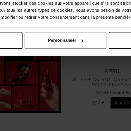
uvons stocker des cookies sur votre appareil que s’ils sont stri
our tous les autres types de cookies, nous avons besoin de votr
odifier ou retirer votre consentement dans la présente bannière
Personnaliser
APRIL
ALL EYES ON YOU - Ombre à Paupières
NACRÉ (RECHARG
Ombre à paupières
7,90 €
Ajouter