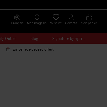
0
Français
Mon magasin
Wishlist
Compte
Mon panier
ty Outlet
Blog
Signature by ApriL
Emballage cadeau offert