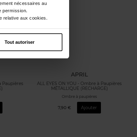
ctement nécessaires au
e permission.
 relative aux cookies.
Tout autoriser
APRIL
ALL EYES ON YOU - Ombre à Paupières
E)
MÉTALLIQUE (RECHARGE)
Ombre à paupières
7,90 €
Ajouter