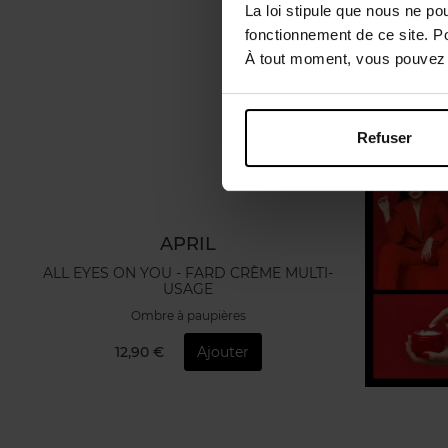
La loi stipule que nous ne po
fonctionnement de ce site. P
À tout moment, vous pouvez m
Refuser
APRIL
ALL EYES ON YOU - FARD CRÈME MULTI-
USAGE
Ombre à paupières
12,90 €
Ajouter