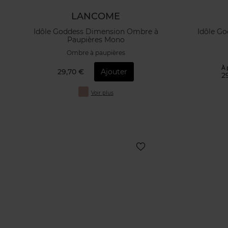
LANCOME
Idôle Goddess Dimension Ombre à
Idôle G
Paupières Mono
Ombre à paupières
À 
29,70 €
Ajouter
2
Voir plus