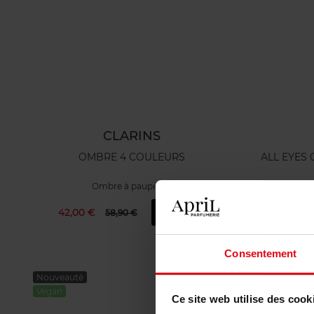
CLARINS
OMBRE 4 COULEURS
ALL EYES ON YOU - 
Ombre à paupières
42,00 €
Ajouter
7
58,90 €
Consentement
Nouveauté
Vegan
Ce site web utilise des cook