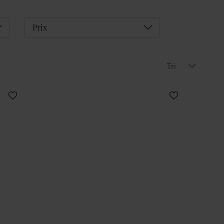
éplier
Déplier
Prix
Tri