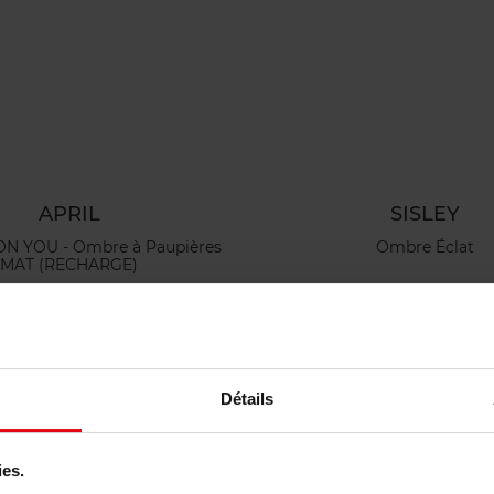
APRIL
SISLEY
Ombre à Paupières
Ombre Éclat
MAT (RECHARGE)
Ombre à paupières
Ombre à paupières
,90 €
Ajouter
44,50 €
Ajouter
Détails
Nouveauté
Vegan
ies.