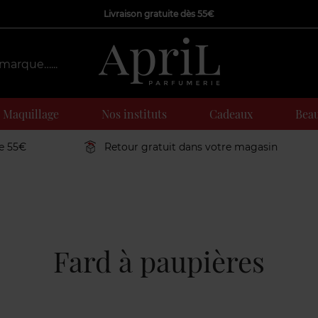
Livraison gratuite dès 55€
Maquillage
Nos instituts
Cadeaux
Beau
de 55€
Retour gratuit dans votre magasin
Fard à paupières