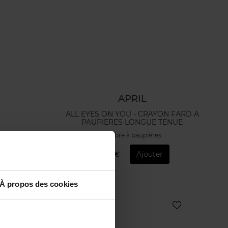
APRIL
ALL EYES ON YOU - CRAYON FARD A
PAUPIERES LONGUE TENUE
Ombre à paupières
12,90 €
Ajouter
À propos des cookies
Nouveauté
Vegan