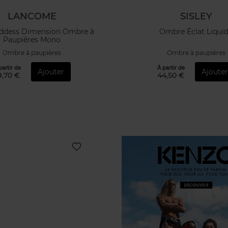
LANCOME
SISLEY
oddess Dimension Ombre à
Ombre Éclat Liqui
Paupières Mono
Ombre à paupières
Ombre à paupières
partir de
À partir de
Ajouter
Ajoute
9,70 €
44,50 €