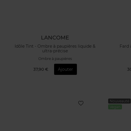
LANCOME
Idôle Tint - Ombre à paupières liquide &
Fard 
ultra-précise
Ombre à paupières
37,90 €
Ajouter
3
Nouveauté
Vegan