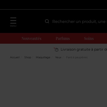
MENU
Nouveautés
Parfums
Soins
Livraison gratuite à partir 
Accueil
Shop
Maquillage
Yeux
Fard à paupières