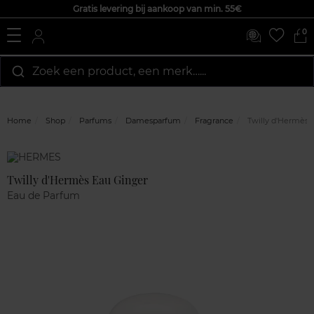
Gratis levering bij aankoop van min. 55€
0
Zoek een product, een merk…...
Home
Shop
Parfums
Damesparfum
Fragrance
Twilly d'Hermès 
Marque
Klantenreviews
Twilly d'Hermès Eau Ginger
Eau de Parfum