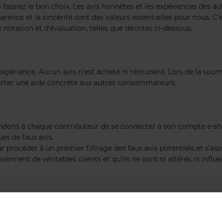
fassiez le bon choix. Les avis honnêtes et les expériences des au
arence et la sincérité sont des valeurs essentielles pour nous. C
 notation et d’évaluation, telles que décrites ci-dessous.
expérience. Aucun avis n’est acheté ni rémunéré. Lors de la so
apporter une aide concrète aux autres consommateurs.
ndons à chaque contributeur de se connecter à son compte e-sh
ues de faux avis.
rocéder à un premier filtrage des faux avis potentiels et s’assu
iennent de véritables clients et qu’ils ne sont ni altérés ni influe
ts, les règles suivantes de notations et d’évaluation s’appliquent :