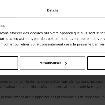
 le produit concerné et l'expérience client. Les remarques conc
Détails
u offensants ne sont en aucun cas acceptés.
ies.
çais ou anglais.
uvons stocker des cookies sur votre appareil que s’ils sont stri
our tous les autres types de cookies, nous avons besoin de votr
(adresses, numéros de téléphone, URL, etc.) ne peuvent pas figur
odifier ou retirer votre consentement dans la présente bannière
as validé. Les seuls avis non publiés sont donc ceux qui enfreign
ésentes règles, qu’ils soient positifs ou négatifs, sont intégrale
Personnaliser
après son envoi, le temps de procéder aux vérifications nécessair
es évaluations / nombres d’évaluations, afin d’obtenir la moyenne
dre publiquement afin d’apporter des précisions ou de proposer u