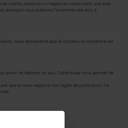
tres clients, positives ou négatives constituent une aide
’est pourquoi nous publions l’ensemble des avis, à
umission, nous demandons que le contenu se concentre sur
op avant de déposer un avis. Cette étape nous permet de
rer que le texte respecte nos règles de publication. Ce
ncés.