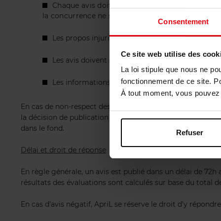
Chaque avis doit se limiter à l’expérience avec
la concurrence ne sont pas publiées.
Consentement
Les propos injurieux, discriminatoires, haineux o
Ce site web utilise des cook
Les avis doivent être rédigés en néerlandais, fran
La loi stipule que nous ne po
fonctionnement de ce site. P
Les informations sensibles à caractère personnel 
À tout moment, vous pouvez m
En cas de non-respect des règles énoncées, l’avis ne sera p
la décision de publication : tous les avis conformes aux pr
dans le fond.
Refuser
Délai et droit de réponse
En règle générale, un avis est publié dans un délai de 72h 
résultats des évaluations sont calculés sur base du total d
En cas d’avis négatif, ApriL se réserve le droit d’y répon