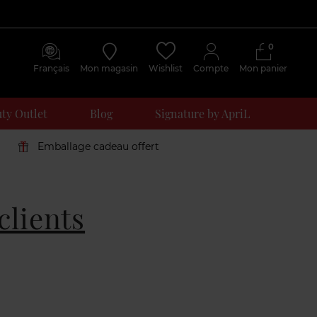
0
Français
Mon magasin
Wishlist
Compte
Mon panier
ty Outlet
Blog
Signature by ApriL
Emballage cadeau offert
clients