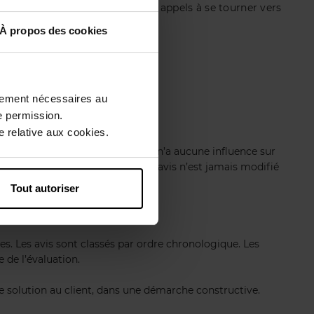
ernant d’autres produits ou des appels à se tourner vers
À propos des cookies
ctement nécessaires au
e permission.
er dans les avis.
 relative aux cookies.
ent ces règles. Le score attribué n’a aucune influence sur
ment mis en ligne. Le contenu des avis n’est jamais modifié
Tout autoriser
es. Les avis sont classés par ordre chronologique. Les
 de l’évaluation.
ne solution au client, dans une démarche constructive.