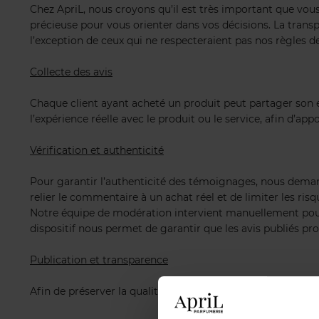
Chez ApriL, nous croyons qu’il est très important que vous 
précieuse pour vous orienter dans vos décisions. La transp
l’exception de ceux qui ne respecteraient pas nos règles de
Collecte des avis
Chaque client ayant acheté un produit peut partager son 
l’expérience réelle avec le produit ou le service, afin d’
Vérification et authenticité
Pour garantir l’authenticité des témoignages, nous dema
relier le commentaire à un achat réel et de limiter les risq
Notre équipe de modération intervient manuellement pour p
dispositif nous permet de garantir que les avis publiés prov
Publication et transparence
Afin de préserver la qualité des avis et le respect des clien