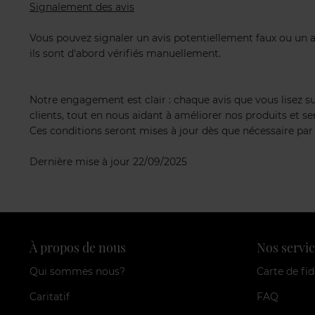
Signalement des avis
Vous pouvez signaler un avis potentiellement faux ou un 
ils sont d'abord vérifiés manuellement.
Notre engagement est clair : chaque avis que vous lisez su
clients, tout en nous aidant à améliorer nos produits et se
Ces conditions seront mises à jour dès que nécessaire par 
Dernière mise à jour 22/09/2025
À propos de nous
Nos servic
Qui sommes nous?
Carte de fid
Caritatif
FAQ