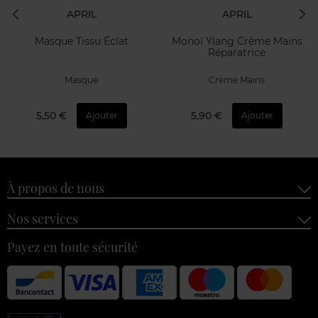
APRIL
APRIL
Masque Tissu Éclat
Monoï Ylang Crème Mains
Réparatrice
Masque
Crème Mains
5,50 €
5,90 €
Ajouter
Ajouter
À propos de nous
Nos services
Payez en toute sécurité