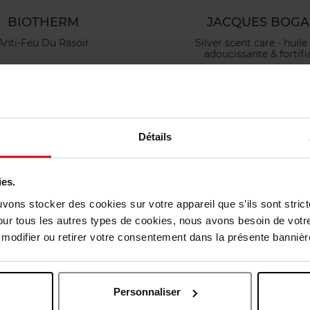
BIOTHERM
JACQUES BOGA
Anti-Feu Du Rasoir
Silver scent care - huil
adoucissante & fortifi
Après-Rasage
Huile Barbe
9,90 €
Ajouter
37,90 €
Ajouter
Détails
ies.
uvons stocker des cookies sur votre appareil que s’ils sont stri
our tous les autres types de cookies, nous avons besoin de votr
odifier ou retirer votre consentement dans la présente bannière
Personnaliser