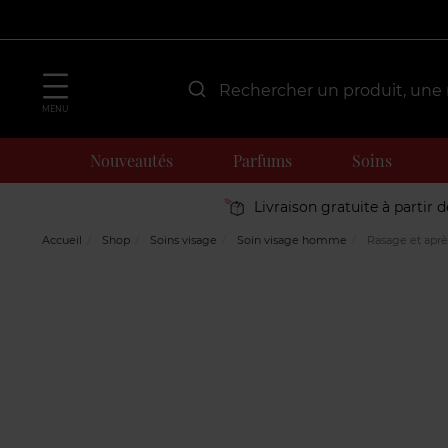
MENU
Nouveautés
Parfums
Soins
Livraison gratuite à partir 
Accueil
Shop
Soins visage
Soin visage homme
Rasage et aprè