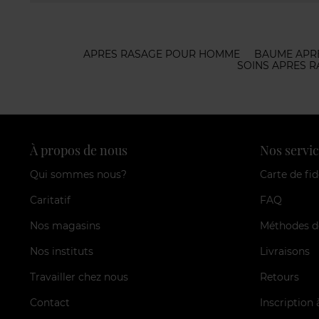
APRES RASAGE POUR HOMME
BAUME APR
SOINS APRES 
À propos de nous
Nos servic
Qui sommes nous?
Carte de fid
Caritatif
FAQ
Nos magasins
Méthodes d
Nos instituts
Livraisons
Travailler chez nous
Retours
Contact
Inscription 