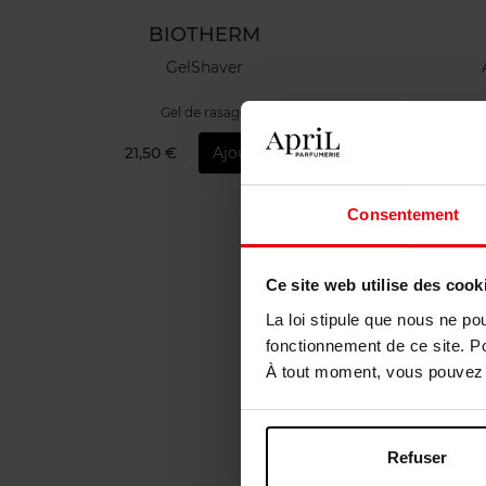
BIOTHERM
GelShaver
Gel de rasage
21,50 €
Ajouter
3
Consentement
Ce site web utilise des cook
La loi stipule que nous ne po
fonctionnement de ce site. P
À tout moment, vous pouvez m
Refuser