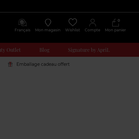
0
Français
Mon magasin
Wishlist
Compte
Mon panier
ty Outlet
Blog
Signature by ApriL
Emballage cadeau offert