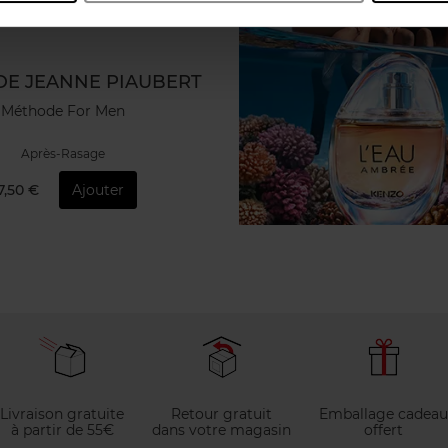
E JEANNE PIAUBERT
Méthode For Men
Après-Rasage
7,50 €
Ajouter
Livraison gratuite
Retour gratuit
Emballage cadeau
à partir de 55€
dans votre magasin
offert