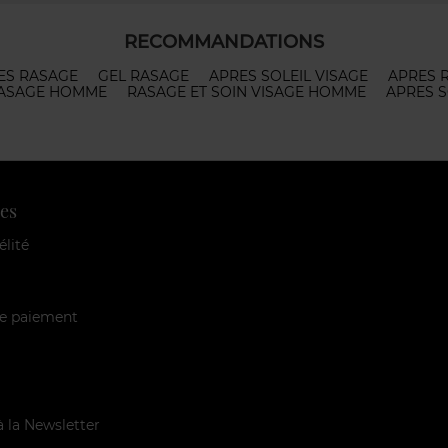
RECOMMANDATIONS
ES RASAGE
GEL RASAGE
APRES SOLEIL VISAGE
APRES 
RASAGE HOMME
RASAGE ET SOIN VISAGE HOMME
APRES S
es
élité
e paiement
à la Newsletter