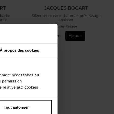
RT
JACQUES BOGART
e barbe
Silver scent care - baume après-rasage
ante
apaisant
Après-Rasage
28,90 €
Ajouter
À propos des cookies
ctement nécessaires au
e permission.
 relative aux cookies.
Tout autoriser