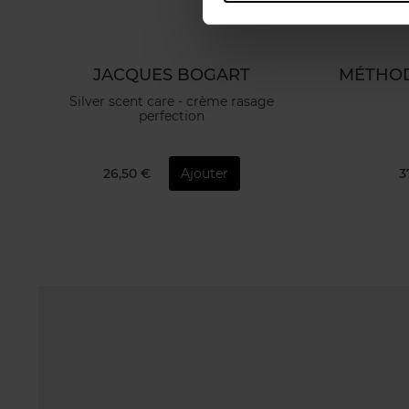
JACQUES BOGART
MÉTHOD
Silver scent care - crème rasage
perfection
26,50 €
Ajouter
3