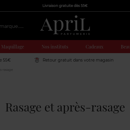
Livraison gratuite dès 55€
Maquillage
Nos instituts
Cadeaux
Beau
de 55€
Retour gratuit dans votre magasin
s-rasage
Rasage et après-rasage