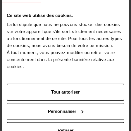
MILKY BOOST CAPSULES
Fond de Teint The Matnifique
n°00
Ce site web utilise des cookies.
La loi stipule que nous ne pouvons stocker des cookies
Fond de teint
Fond de teint
sur votre appareil que s’ils sont strictement nécessaires
au fonctionnement de ce site. Pour tous les autres types
21,00 €
36,90 €
Ajouter
Ajouter
de cookies, nous avons besoin de votre permission.
À tout moment, vous pouvez modifier ou retirer votre
Nouveauté
Nouveauté
consentement dans la présente bannière relative aux
Vegan
Vegan
cookies.
Tout autoriser
APRIL
APRIL
SKIN MISSION - FOND DE
SKIN MISSION - FOND DE
Personnaliser
TEINT STICK MATIFIANT
TEINT MATIFIANT
Fond de teint
Fond de teint
Refuser