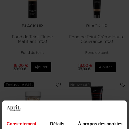
BLACK UP
BLACK UP
Fond de Teint Fluide
Fond de Teint Crème Haute
Matifiant n°00
Couvrance n°00
Fond de teint
Fond de teint
18,00 €
18,00 €
Ajouter
Ajouter
39,90 €
37,90 €
Exclusivité Web
Nouveauté
Consentement
Détails
À propos des cookies
CLARINS
BLACK UP