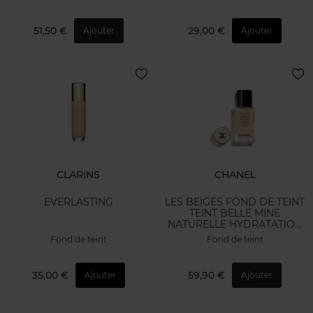
51,50 €
29,00 €
Ajouter
Ajouter
CLARINS
CHANEL
EVERLASTING
LES BEIGES FOND DE TEINT
TEINT BELLE MINE
NATURELLE HYDRATATION
ET LONGUE TENUE
Fond de teint
Fond de teint
35,00 €
59,90 €
Ajouter
Ajouter