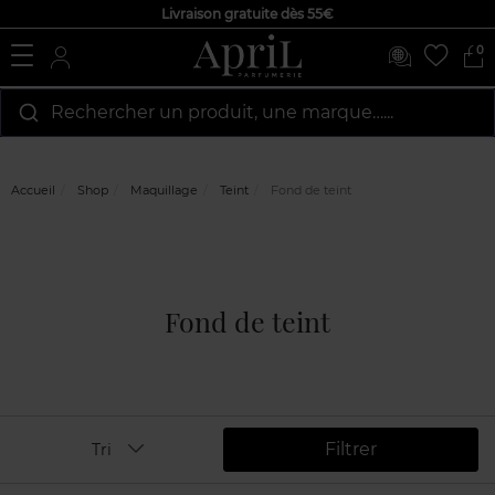
Livraison gratuite dès 55€
0
Rechercher un produit, une marque…...
Accueil
Shop
Maquillage
Teint
Fond de teint
Fond de teint
Filtrer
Tri