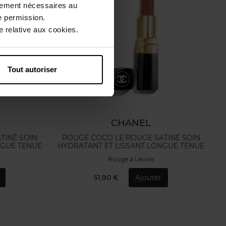
ctement nécessaires au
e permission.
 relative aux cookies.
Tout autoriser
CHANEL
TINÉ SOIN
ROUGE COCO LE ROUGE SATINÉ SOIN
NGUE TENUE
HYDRATANT ET LISSANT LONGUE TENUE
Rouge à Lèvres
51,90 €
Ajouter