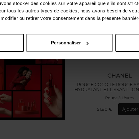
uvons stocker des cookies sur votre appareil que s’ils sont stri
our tous les autres types de cookies, nous avons besoin de votr
odifier ou retirer votre consentement dans la présente bannière
Personnaliser
CHANEL
ROUGE COCO LE ROUGE SA
HYDRATANT ET LISSANT LO
Rouge à Lèvres
51,90 €
Ajouter