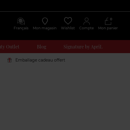
0
Français
Mon magasin
Wishlist
Compte
Mon panier
ty Outlet
Blog
Signature by ApriL
Emballage cadeau offert