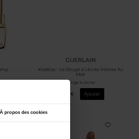
GUERLAIN
lump
KissKiss - Le Rouge à Lèvres Intense Au
Miel
Rouge à Lèvres
r
49,90 €
Ajouter
À propos des cookies