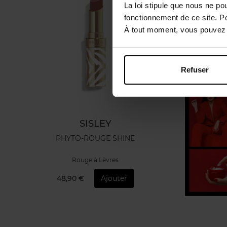
La loi stipule que nous ne po
fonctionnement de ce site. P
À tout moment, vous pouvez m
Refuser
SISLEY
PHYTO-ROUGE SHINE
Rouge à Lèvres
48,90 €
Ajouter