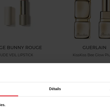
GE BUNNY ROUGE
GUERLAIN
UDE VEIL LIPSTICK
KissKiss Bee Glow P
Rouge à Lèvres
Brillant à Lèvres
3,50 €
Ajouter
44,90 €
Ajoute
Détails
ies.