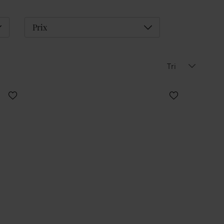
éplier
Déplier
Prix
Tri