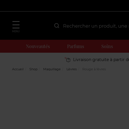
MENU
Nouveautés
Parfums
Soins
Livraison gratuite à partir 
Accueil
Shop
Maquillage
Lèvres
Rouge à lèvres