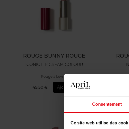
ROUGE BUNNY ROUGE
ROU
ICONIC LIP CREAM COLOUR
N
Rouge à Lèvres
45,50 €
Ajouter
4
Consentement
Ce site web utilise des cook