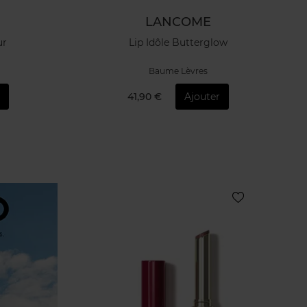
LANCOME
ur
Lip Idôle Butterglow
Baume Lèvres
r
41,90 €
Ajouter