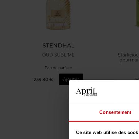
STENDHAL
OUD SUBLIME
Starlicio
gourmand
Eau de parfum
239,90 €
Ajouter
5
Consentement
Ce site web utilise des cook