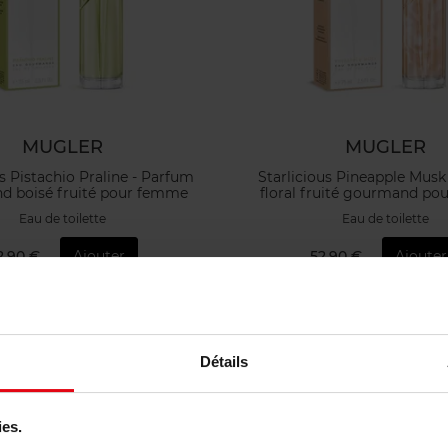
MUGLER
MUGLER
us Pistachio Praline - Parfum
Starlicious Pineapple Musk
 boisé fruité pour femme
floral fruité gourmand p
Eau de toilette
Eau de toilette
2,90 €
Ajouter
52,90 €
Ajouter
Détails
ies.