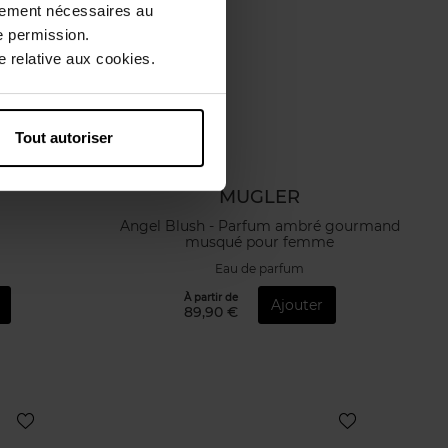
ctement nécessaires au
e permission.
 relative aux cookies.
Tout autoriser
MUGLER
Angel Blush - Parfum ambré gourmand
musqué pour femme
Eau de parfum
À partir de
Ajouter
89,90 €