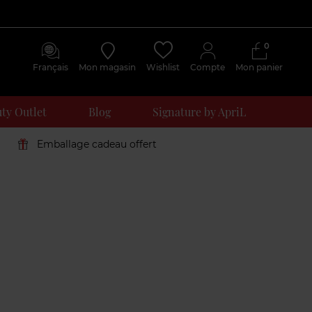
0
Français
Mon magasin
Wishlist
Compte
Mon panier
ty Outlet
Blog
Signature by ApriL
Emballage cadeau offert