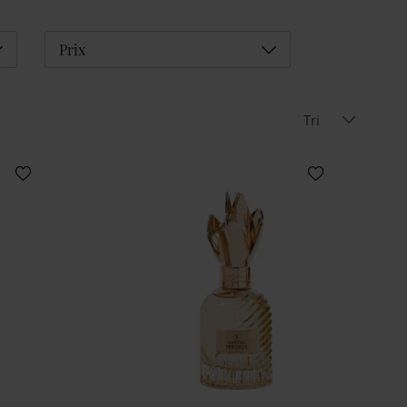
éplier
Déplier
Prix
Tri