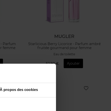
MUGLER
 - Parfum
Starlicious Berry Licorice - Parfum ambré
our femme
fruitée gourmand pour femme
Eau de toilette
52,90 €
Ajouter
À propos des cookies