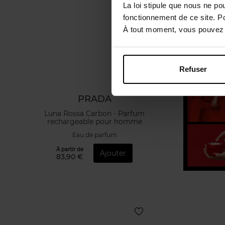
La loi stipule que nous ne po
fonctionnement de ce site. P
À tout moment, vous pouvez m
Refuser
PRADA
Luna Rossa Carbon - Parfum
rechargeable pour homme
Eau de parfum
À partir de
Ajouter
83,90 €