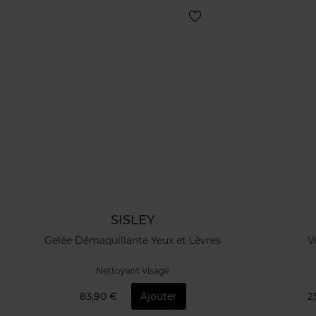
SISLEY
Gelée Démaquillante Yeux et Lèvres
V
Nettoyant Visage
83,90 €
Ajouter
2