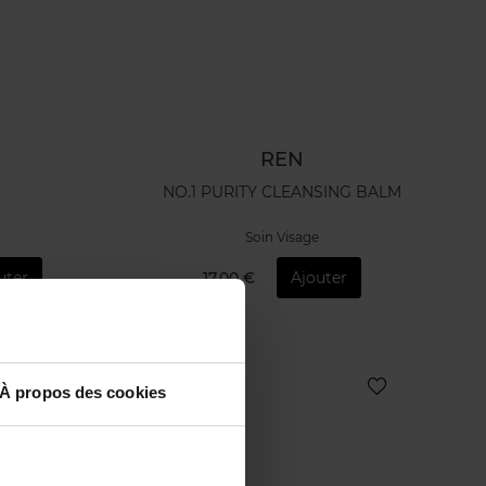
REN
NO.1 PURITY CLEANSING BALM
Soin Visage
uter
17,00 €
Ajouter
À propos des cookies