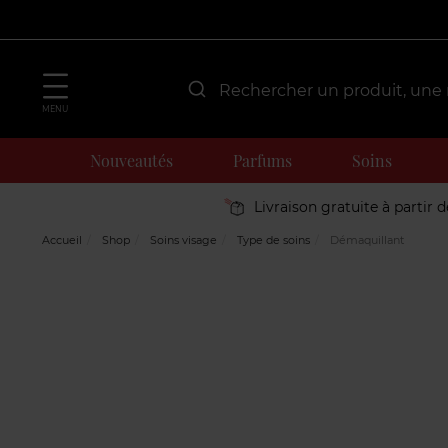
MENU
Nouveautés
Parfums
Soins
Livraison gratuite à partir 
Accueil
Shop
Soins visage
Type de soins
Démaquillant