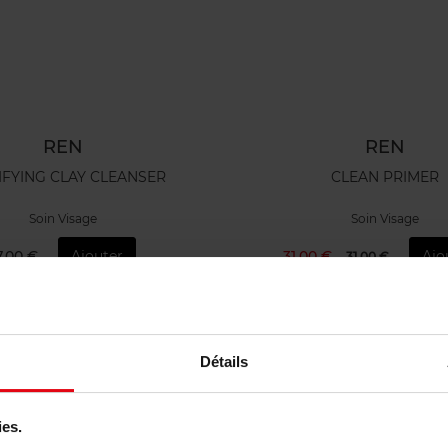
REN
REN
IFYING CLAY CLEANSER
CLEAN PRIMER
Soin Visage
Soin Visage
7,00 €
Ajouter
31,00 €
Ajo
31,00 €
Détails
ies.