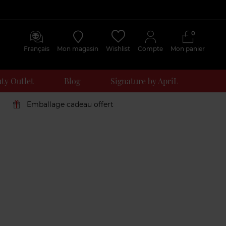
0
Français
Mon magasin
Wishlist
Compte
Mon panier
ty Outlet
Blog
Signature by ApriL
Emballage cadeau offert