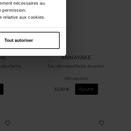
ctement nécessaires au
e permission.
 relative aux cookies.
Tout autoriser
RE
ANNAYAKE
aquillante
Eau démaquillante douceur
Démaquillant
32,90 €
Ajouter