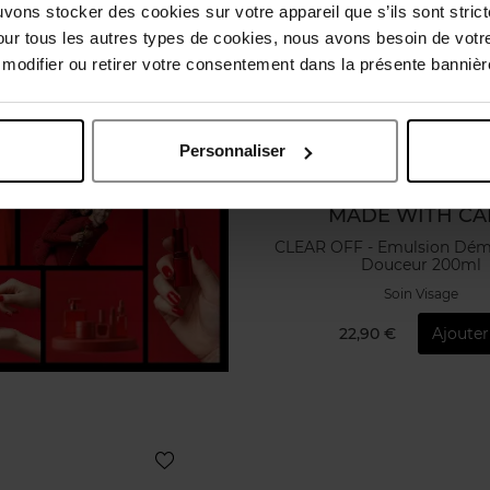
uvons stocker des cookies sur votre appareil que s’ils sont stri
our tous les autres types de cookies, nous avons besoin de votr
odifier ou retirer votre consentement dans la présente bannière
Personnaliser
MADE WITH CA
CLEAR OFF - Emulsion Dém
Douceur 200ml
Soin Visage
22,90 €
Ajouter