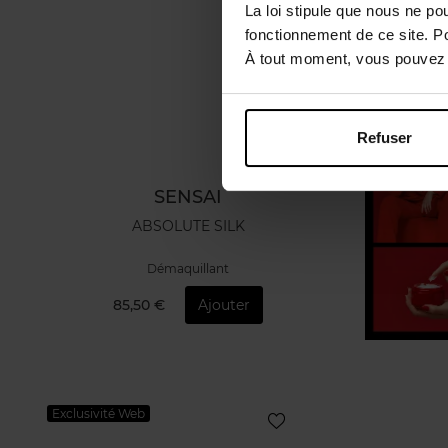
La loi stipule que nous ne po
fonctionnement de ce site. P
À tout moment, vous pouvez m
Refuser
SENSAI
ABSOLUTE SILK
Démaquillant
85,50 €
Ajouter
Exclusivité Web