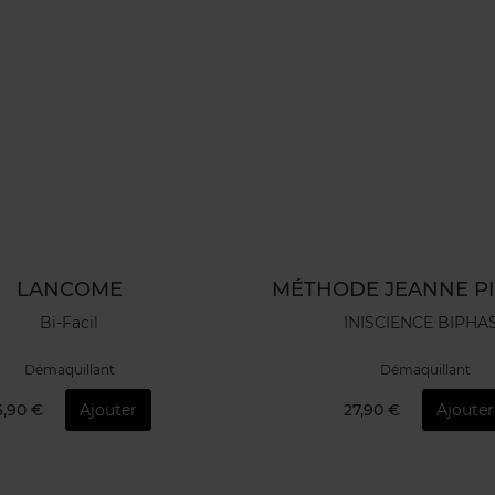
LANCOME
MÉTHODE JEANNE P
Bi-Facil
INISCIENCE BIPHA
Démaquillant
Démaquillant
6,90 €
Ajouter
27,90 €
Ajouter