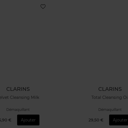
CLARINS
CLARINS
elvet Cleansing Milk
Total Cleansing Oi
Démaquillant
Démaquillant
5,90 €
Ajouter
29,50 €
Ajouter