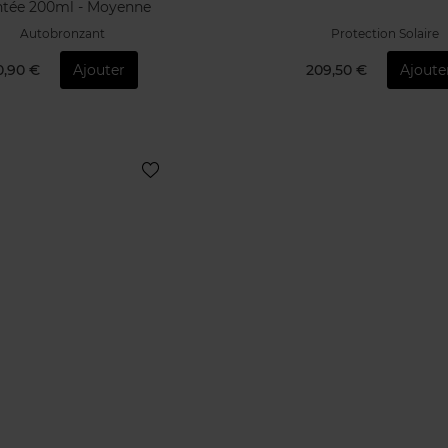
ntée 200ml - Moyenne
Autobronzant
Protection Solaire
0,90 €
Ajouter
209,50 €
Ajoute