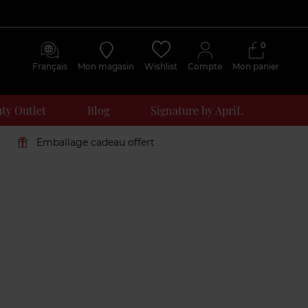
0
Français
Mon magasin
Wishlist
Compte
Mon panier
ty Outlet
Blog
Signature by ApriL
Emballage cadeau offert