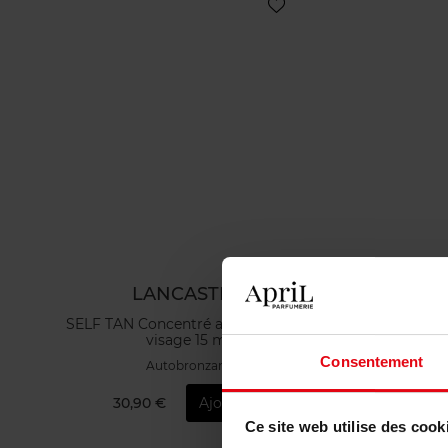
LANCASTER
SELF TAN Concentré autobronzant
Expert Sun
visage 15 ml
Consentement
Autobronzant
30,90 €
Ajouter
4
Ce site web utilise des cook