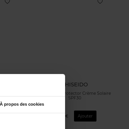
SHISEIDO
0+
Expert Sun Protector Crème Solaire
SPF30
À propos des cookies
43,50 €
Ajouter