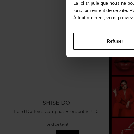
La loi stipule que nous ne po
fonctionnement de ce site. P
À tout moment, vous pouvez m
Refuser
SHISEIDO
Fond De Teint Compact Bronzant SPF10
Fond de teint