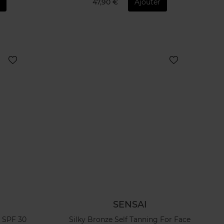
r
47,90 €
Ajouter
SENSAI
e SPF 30
Silky Bronze Self Tanning For Face