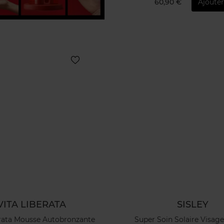
60,90 €
Ajoute
VITA LIBERATA
SISLEY
erata Mousse Autobronzante
Super Soin Solaire Visag