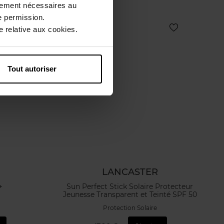
ctement nécessaires au
e permission.
 relative aux cookies.
Tout autoriser
LANCASTER
+
Sun Perfect Stick Solaire Protecteur
Jeunesse Transparent et Teinté SPF 50
Protection Solaire