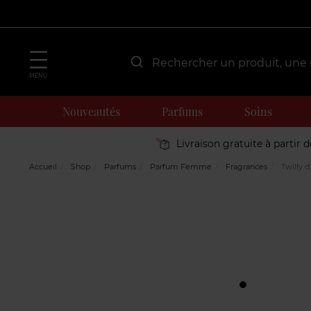
MENU
Nouveautés
Parfums
Soins
Livraison gratuite à partir 
Accueil
Shop
Parfums
Parfum Femme
Fragrances
Twilly 