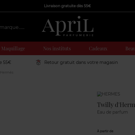
Livraison gratuite dès 55€
Maquillage
Nos instituts
Cadeaux
Beau
de 55€
Retour gratuit dans votre magasin
d'Hermès
Marque
Twilly d'Her
Eau de parfum
À partir de