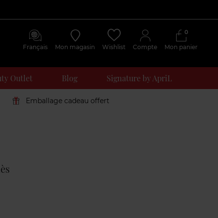
0
Français
Mon magasin
Wishlist
Compte
Mon panier
ty Outlet
Blog
Signature by ApriL
Emballage cadeau offert
Avis
clients
mès