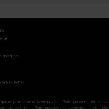
es
élité
e paiement
à la Newsletter
ique de protection de la vie privée
Politique en matière de co
tion des instituts
Politique relative aux avis des clients
Mode