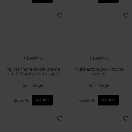
CLARINS
CLARINS
My clarins re-boost crème
Multi-active jour - toute
teintée hydra-énergisante
peaux
Soin Visage
Soin Visage
29,50 €
76,90 €
Ajouter
Ajouter