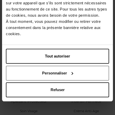
sur votre appareil que s’ils sont strictement nécessaires
Le soin peaux sensibles
Soin anti-âge éclat SPF50
au fonctionnement de ce site. Pour tous les autres types
Anti-taches – UV – lumière
de cookies, nous avons besoin de votre permission.
bleue
À tout moment, vous pouvez modifier ou retirer votre
Soin Visage
Soin Visage
consentement dans la présente bannière relative aux
cookies.
168,50 €
97,90 €
Ajouter
Ajouter
Tout autoriser
Personnaliser
STENDHAL
SHISEIDO
Refuser
Rosis Delicatae - Soin
Vital Perfection Soin Nuit
Apaisant Protecteur
Intensif Fermeté
Soin Visage
Crème Anti-Age