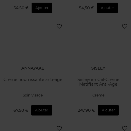
54,50 €
54,50 €
Ajouter
Ajouter
ANNAYAKE
SISLEY
Crème nourrissante anti-âge
Sisleÿum Gel-Crème
Matifiant Anti-Âge
Soin Visage
Crème
67,50 €
247,90 €
Ajouter
Ajouter