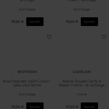
anti-âge
Cream - anti-âge
Soin Visage
Soin Visage
78,90 €
78,90 €
Ajouter
Ajouter
BIOTHERM
GUERLAIN
Blue Peptides Uplift Cream -
Abeille Royale Clarify &
peau plus ferme
Repair Crème - la recharge
Soin Visage
Crème
78,90 €
117,90 €
Ajouter
Ajouter