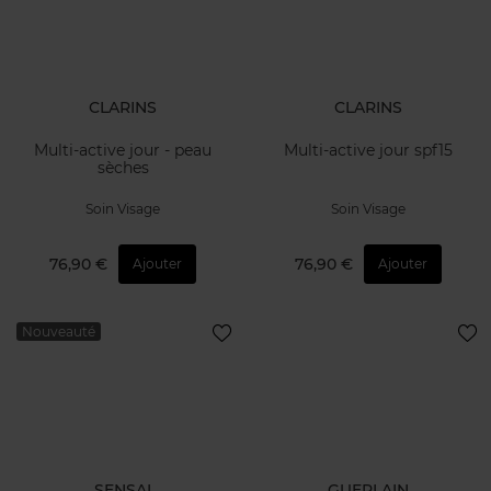
CLARINS
CLARINS
Multi-active jour - peau
Multi-active jour spf15
sèches
Soin Visage
Soin Visage
76,90 €
76,90 €
Ajouter
Ajouter
Nouveauté
SENSAI
GUERLAIN