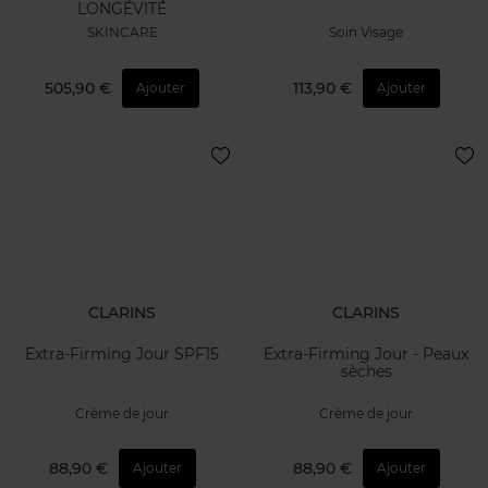
LONGÉVITÉ
SKINCARE
Soin Visage
505,90 €
113,90 €
Ajouter
Ajouter
CLARINS
CLARINS
Extra-Firming Jour SPF15
Extra-Firming Jour - Peaux
sèches
Crème de jour
Crème de jour
88,90 €
88,90 €
Ajouter
Ajouter