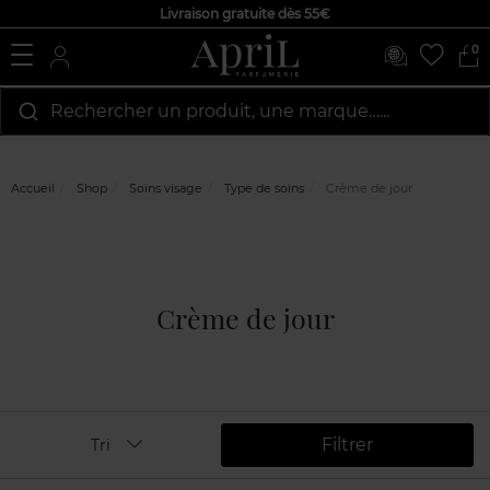
Livraison gratuite dès 55€
0
Rechercher un produit, une marque…...
Accueil
Shop
Soins visage
Type de soins
Crème de jour
Crème de jour
Filtrer
Tri