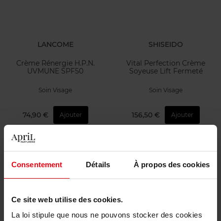
LANCOME
SHISEIDO
Crème Rénergie H.P.N.
Vital Perfection Crème
UVMUNE SPF50
Soyeuse Lift Fermeté
Soin Visage
Soin Visage
74,90 €
156,50 €
Ajouter
Ajouter
Consentement
Détails
À propos des cookies
Ce site web utilise des cookies.
La loi stipule que nous ne pouvons stocker des cookies
SISLEY
ANNAYAKE