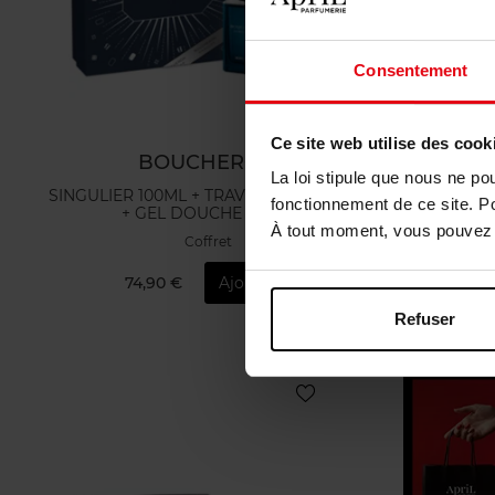
Consentement
Ce site web utilise des cook
BOUCHERON
La loi stipule que nous ne po
SINGULIER 100ML + TRAVEL SPRAY 7.5ML
EXPLOR
fonctionnement de ce site. P
+ GEL DOUCHE 100ML
À tout moment, vous pouvez m
Coffret
74,90 €
Ajouter
7
Refuser