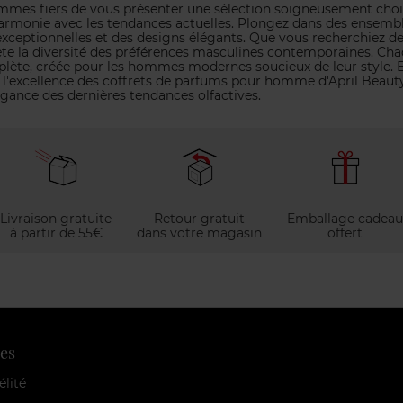
mmes fiers de vous présenter une sélection soigneusement choi
rmonie avec les tendances actuelles. Plongez dans des ensemble
exceptionnelles et des designs élégants. Que vous recherchiez de
ète la diversité des préférences masculines contemporaines. Cha
plète, créée pour les hommes modernes soucieux de leur style. E
 l'excellence des coffrets de parfums pour homme d'April Beau
légance des dernières tendances olfactives.
Livraison gratuite
Retour gratuit
Emballage cadeau
à partir de 55€
dans votre magasin
offert
es
élité