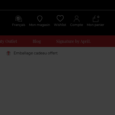
0
Français
Mon magasin
Wishlist
Compte
Mon panier
ty Outlet
Blog
Signature by ApriL
Emballage cadeau offert