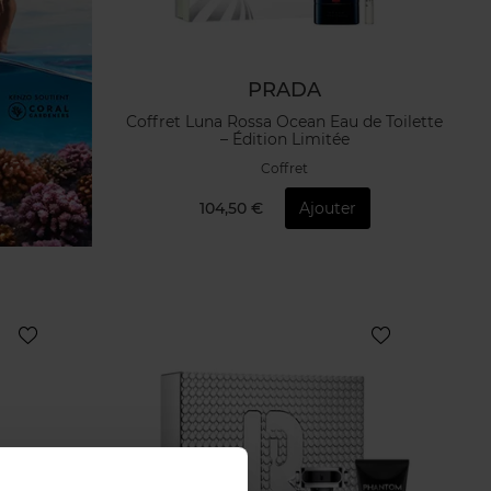
PRADA
Coffret Luna Rossa Ocean Eau de Toilette
– Édition Limitée
Coffret
104,50 €
Ajouter