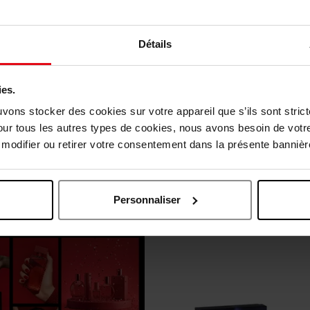
Détails
ies.
MONTBLANC
JEAN PAUL GAUL
uvons stocker des cookies sur votre appareil que s’ils sont stri
ER + TRAVEL SPRAY + GEL
COFFRET CADEAU SCAND
our tous les autres types de cookies, nous avons besoin de votr
DOUCHE
HOMME EAU DE TOIL
odifier ou retirer votre consentement dans la présente bannière
Coffret
Coffret
8,50 €
Ajouter
118,50 €
Ajoute
Personnaliser