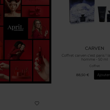
CARVEN
Coffret carven c'est paris ! l
homme - 50 ml
Coffret
88,50 €
Ajouter