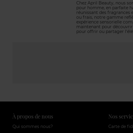
Chez April Beauty, nous so
pour homme, en parfaite ha
réunissant des fragrances 
ou frais, notre gamme refl
expérience sensorielle com
maintenant pour découvrir
pour offrir ou partager l'é
À propos de nous
Nos servic
Qui sommes nous?
Carte de fid