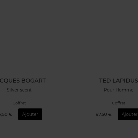
ACQUES BOGART
TED LAPIDU
Silver scent
Pour Homme
Coffret
Coffret
7,50 €
Ajouter
97,50 €
Ajouter