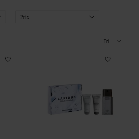
éplier
Déplier
Prix
Tri