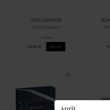
TED LAPIDUS
JEA
Coffret Blacksoul
SC
Coffret
102,50 €
Ajouter
1