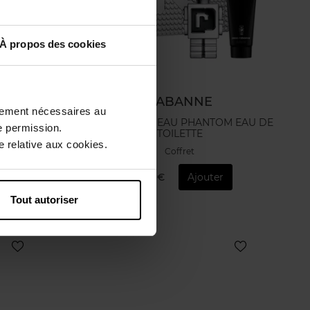
À propos des cookies
TIER
RABANNE
ctement nécessaires au
AL POUR
COFFRET CADEAU PHANTOM EAU DE
e permission.
ETTE
TOILETTE
 relative aux cookies.
Coffret
r
113,90 €
Ajouter
Tout autoriser