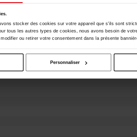
ies.
4
uvons stocker des cookies sur votre appareil que s’ils sont stri
our tous les autres types de cookies, nous avons besoin de votr
4
odifier ou retirer votre consentement dans la présente bannière
4
Personnaliser