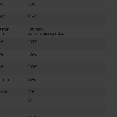
9€
99€
9€
99€
0 min
100 min
oin
soin + massage dos
9€
109€
9€
109€
9€
109€
5 min
99€
0 min
12€