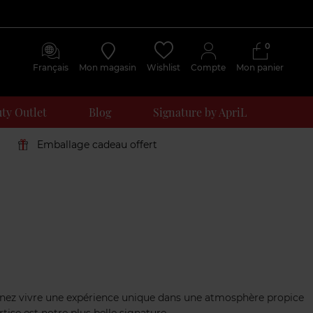
0
Français
Mon magasin
Wishlist
Compte
Mon panier
ty Outlet
Blog
Signature by ApriL
Emballage cadeau offert
. Venez vivre une expérience unique dans une atmosphère propice