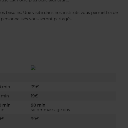
ise est notre plus belle signature.
os besoins. Une visite dans nos instituts vous permettra de
s personnalisés vous seront partagés.
0 min
39€
5 min
19€
0 min
90 min
oin
soin + massage dos
9€
99€