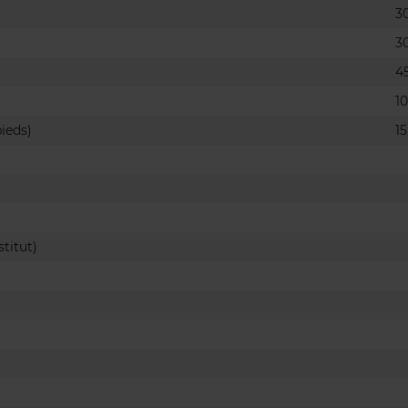
3
3
4
1
ieds)
1
titut)