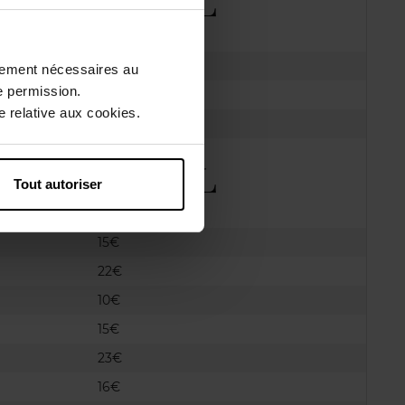
0 min
39€
ctement nécessaires au
e permission.
0 min
39€
 relative aux cookies.
0 min
49€
Tout autoriser
15€
22€
10€
15€
23€
16€