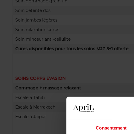
Soin gommage grain fin
Soin détente dos
Soin jambes légères
Soin relaxation corps
Soin minceur anti-cellulite
Cures disponibles pour tous les soins MJP 5+1 offerte
SOINS CORPS EVASION
Gommage + massage relaxant
Escale à Tahiti
Escale à Marrakech
Escale à Jaipur
Consentement