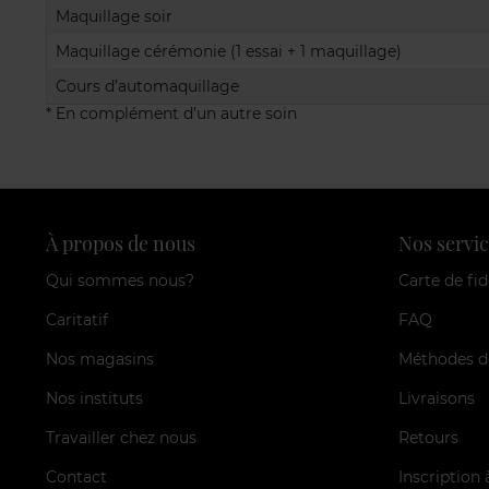
Maquillage soir
Maquillage cérémonie (1 essai + 1 maquillage)
Cours d’automaquillage
* En complément d’un autre soin
À propos de nous
Nos servic
Qui sommes nous?
Carte de fid
Caritatif
FAQ
Nos magasins
Méthodes d
Nos instituts
Livraisons
Travailler chez nous
Retours
Contact
Inscription 