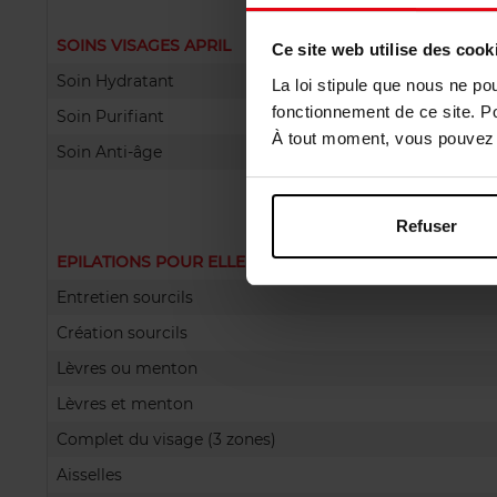
SOINS VISAGES APRIL
Ce site web utilise des cook
Soin Hydratant
La loi stipule que nous ne po
fonctionnement de ce site. P
Soin Purifiant
À tout moment, vous pouvez m
Soin Anti-âge
Refuser
EPILATIONS POUR ELLE
Entretien sourcils
Création sourcils
Lèvres ou menton
Lèvres et menton
Complet du visage (3 zones)
Aisselles