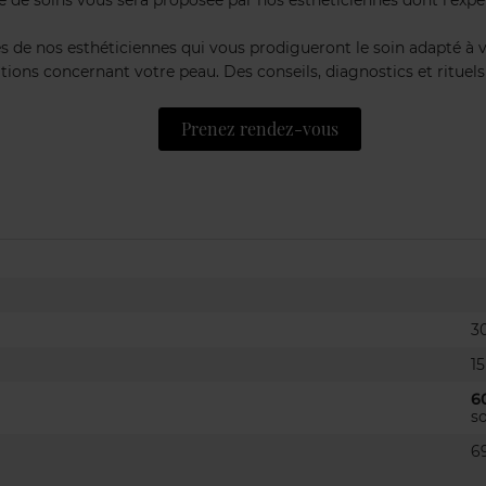
de soins vous sera proposée par nos esthéticiennes dont l’expert
 de nos esthéticiennes qui vous prodigueront le soin adapté à v
tions concernant votre peau. Des conseils, diagnostics et rituel
Prenez rendez-vous
3
1
6
s
6