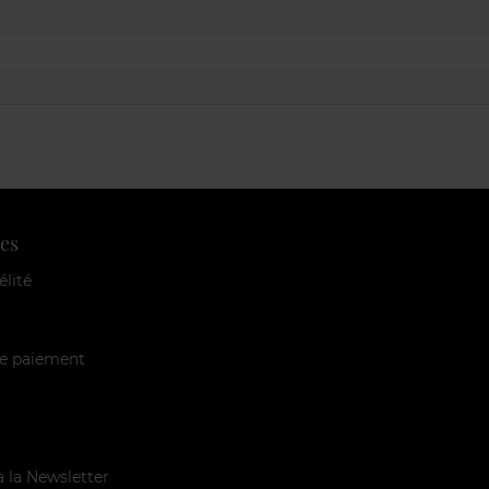
es
élité
e paiement
à la Newsletter