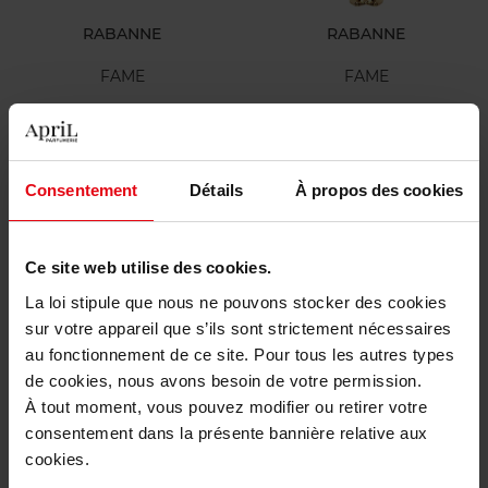
RABANNE
RABANNE
FAME
FAME
Lotion Corps
Eau de parfum
43,90 €
53,90 €
Consentement
Détails
À propos des cookies
Ajouter
Ajouter
Bientôt disponible
Bientôt disponible
Ce site web utilise des cookies.
La loi stipule que nous ne pouvons stocker des cookies
sur votre appareil que s’ils sont strictement nécessaires
au fonctionnement de ce site. Pour tous les autres types
de cookies, nous avons besoin de votre permission.
À tout moment, vous pouvez modifier ou retirer votre
RABANNE
RABANNE
consentement dans la présente bannière relative aux
Pure XS
Lady Million
cookies.