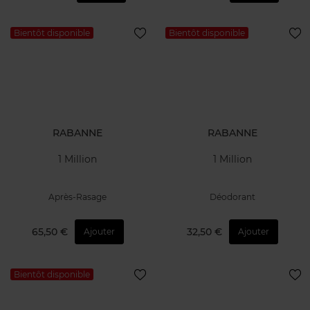
Bientôt disponible
Bientôt disponible
RABANNE
RABANNE
1 Million
1 Million
Après-Rasage
Déodorant
65,50 €
32,50 €
Ajouter
Ajouter
Bientôt disponible