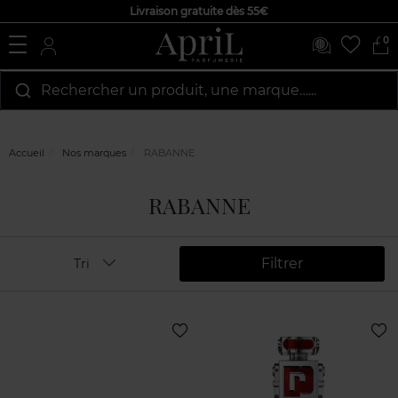
Livraison gratuite dès 55€
0
Rechercher un produit, une marque…...
Accueil
Nos marques
RABANNE
RABANNE
Filtrer
Tri