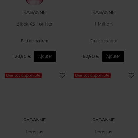
RABANNE
RABANNE
Black XS For Her
1 Million
Eau de parfum
Eau de toilette
120,90 €
62,90 €
Ajouter
Ajouter
Bientôt disponible
Bientôt disponible
RABANNE
RABANNE
Invictus
Invictus