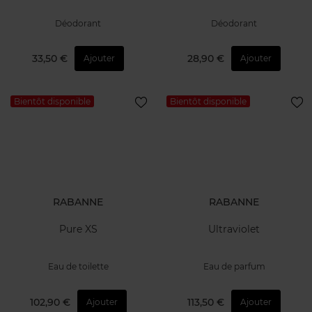
Déodorant
Déodorant
33,50 €
28,90 €
Ajouter
Ajouter
Bientôt disponible
Bientôt disponible
RABANNE
RABANNE
Pure XS
Ultraviolet
Eau de toilette
Eau de parfum
102,90 €
113,50 €
Ajouter
Ajouter