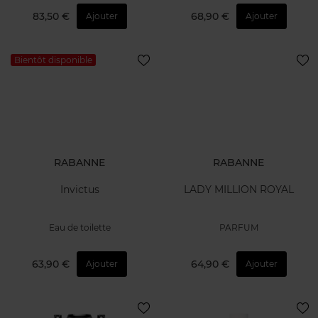
83,50 €
68,90 €
Ajouter
Ajouter
Bientôt disponible
RABANNE
RABANNE
Invictus
LADY MILLION ROYAL
Eau de toilette
PARFUM
63,90 €
64,90 €
Ajouter
Ajouter