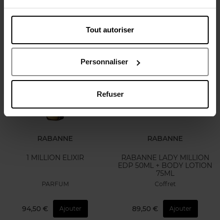
Coffret
Coffret
Tout autoriser
77,50 €
85,50 €
Ajouter
Ajouter
Personnaliser
Nouveauté
Bientôt disponible
Refuser
RABANNE
RABANNE
1 MILLION ELIXIR
RABANNE LADY MILLION
EDP 50ML + BODY LOTION
75ML
PARFUM
Coffret
94,50 €
89,50 €
Ajouter
Ajouter