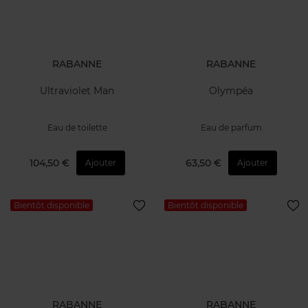
RABANNE
RABANNE
Ultraviolet Man
Olympéa
Eau de toilette
Eau de parfum
104,50 €
63,50 €
Ajouter
Ajouter
Bientôt disponible
Bientôt disponible
RABANNE
RABANNE