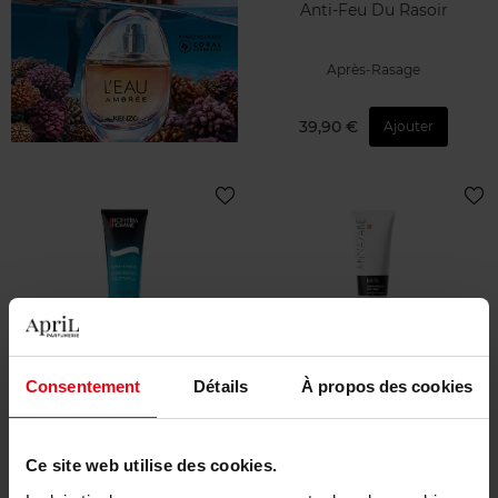
Anti-Feu Du Rasoir
Après-Rasage
39,90 €
Ajouter
BIOTHERM
ANNAYAKE
Consentement
Détails
À propos des cookies
Aquafitness
Mousse nettoyante et de
rasage
Gel douche
Nettoyant Visage
Ce site web utilise des cookies.