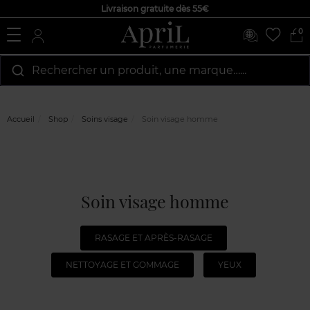
Livraison gratuite dès 55€
0
Rechercher un produit, une marque…...
Accueil
Shop
Soins visage
Soin visage homme
Soin visage homme
RASAGE ET APRÈS-RASAGE
NETTOYAGE ET GOMMAGE
YEUX