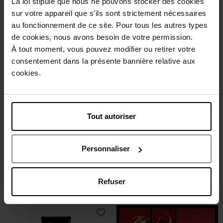
La loi stipule que nous ne pouvons stocker des cookies
26,50 €
28,90 €
Ajouter
Ajouter
sur votre appareil que s’ils sont strictement nécessaires
au fonctionnement de ce site. Pour tous les autres types
de cookies, nous avons besoin de votre permission.
À tout moment, vous pouvez modifier ou retirer votre
consentement dans la présente bannière relative aux
cookies.
CLARINS
JACQUES BOGART
Tout autoriser
Nettoyant Exfoliant Visage
Silver scent care - huile
barbe adoucissante &
fortifiante
Personnaliser
Nettoyant
Huile Barbe
28,50 €
37,90 €
Refuser
Ajouter
Ajouter