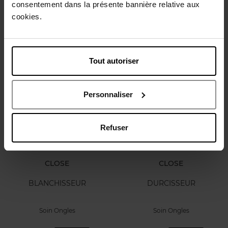
consentement dans la présente bannière relative aux
SOS ONGLES
HUILE CUTICULES
cookies.
Soin Ongles
Soin Ongles
14,50 €
14,50 €
Ajouter
Ajouter
Tout autoriser
Personnaliser
Refuser
CLOSE
CLOSE
BLANCHISSEUR
DURCISSEUR
Soin Ongles
Soin Ongles