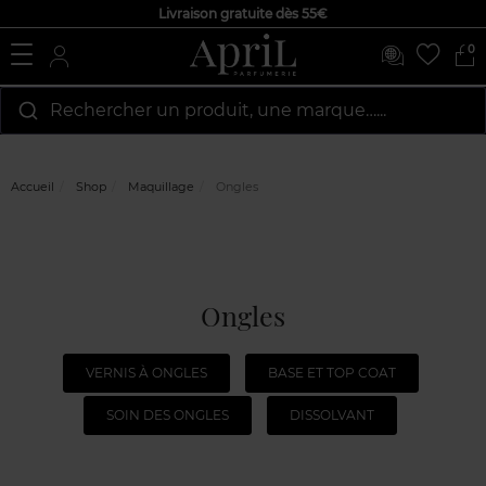
Livraison gratuite dès 55€
0
Rechercher un produit, une marque…...
Accueil
Shop
Maquillage
Ongles
Ongles
VERNIS À ONGLES
BASE ET TOP COAT
SOIN DES ONGLES
DISSOLVANT