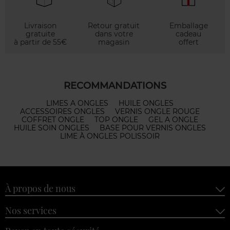
Livraison
Retour gratuit
Emballage
gratuite
dans votre
cadeau
à partir de 55€
magasin
offert
RECOMMANDATIONS
LIMES A ONGLES
HUILE ONGLES
ACCESSOIRES ONGLES
VERNIS ONGLE ROUGE
COFFRET ONGLE
TOP ONGLE
GEL A ONGLE
HUILE SOIN ONGLES
BASE POUR VERNIS ONGLES
LIME À ONGLES POLISSOIR
À propos de nous
Nos services