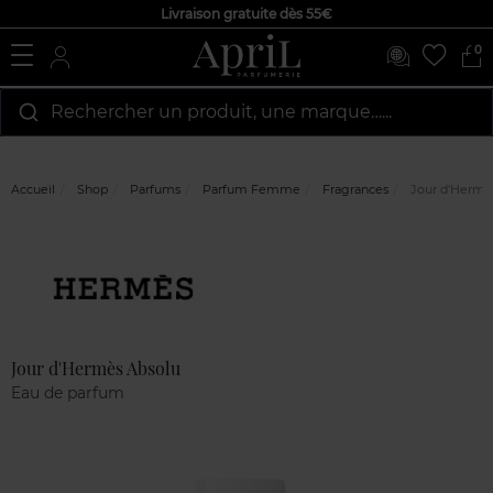
Livraison gratuite dès 55€
0
Rechercher un produit, une marque…...
Accueil
Shop
Parfums
Parfum Femme
Fragrances
Jour d'Hermè
Marque
Avis
clients
Jour d'Hermès Absolu
Eau de parfum