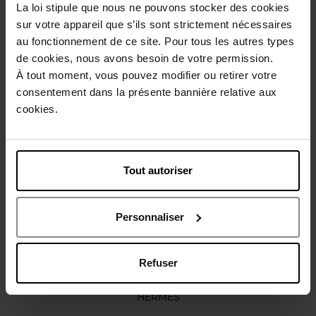
La loi stipule que nous ne pouvons stocker des cookies
Description
sur votre appareil que s’ils sont strictement nécessaires
au fonctionnement de ce site. Pour tous les autres types
de cookies, nous avons besoin de votre permission.
Caractéristiques
À tout moment, vous pouvez modifier ou retirer votre
consentement dans la présente bannière relative aux
cookies.
Avis client
Politique relative aux avis des clients
Vous aimerez peut-être
Tout autoriser
Personnaliser
Refuser
HERMES