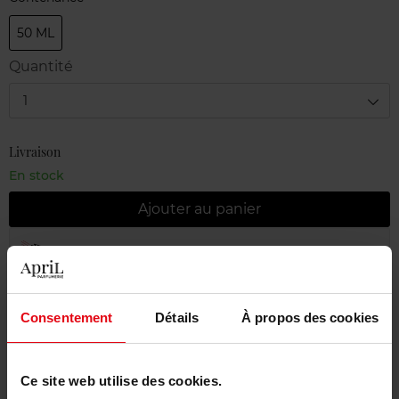
50 ML
Quantité
1
Livraison
En stock
Ajouter au panier
Livraison gratuite à partir de 55€
Retour gratuit dans votre magasin
Consentement
Détails
À propos des cookies
Emballage cadeau offert
Ce site web utilise des cookies.