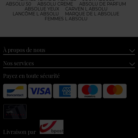
ABSOLU 50
ABSOLU CREME
ABSOLU DE PARFUM
ABSOLUE YEUX
CARVEN L ABSOLU
LANCÔME L ABSOLU
MARQUE DE L ABSOLUE
FEMMES L ABSOLU
À propos de nous
Nos services
Payez en toute sécurité
Livraison par