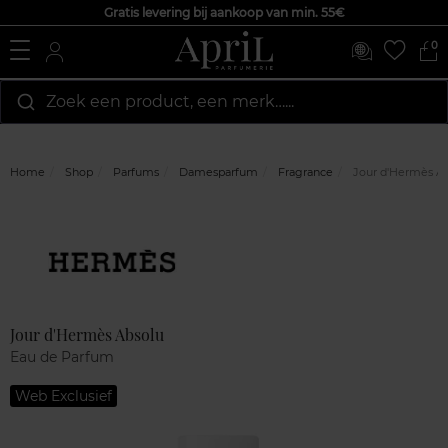
Gratis levering bij aankoop van min. 55€
0
Zoek een product, een merk…...
Home
Shop
Parfums
Damesparfum
Fragrance
Jour d'Hermès A
Marque
Klantenreviews
Jour d'Hermès Absolu
Eau de Parfum
Web Exclusief