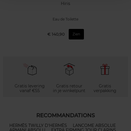
Hiris
Eau de Toilette
€ 140,90
Zien
Gratis levering
Gratis retour
Gratis
vanaf €55
in je winkelpunt
verpakking
RECOMMANDATIONS
HERMÈS TWILLY D'HERMÈS
LANCOME ABSOLUE
ARMANI ABSOLU
EXTRA FIRMING JOUR CLARINS