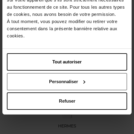
au fonctionnement de ce site. Pour tous les autres types
Beschrijving
de cookies, nous avons besoin de votre permission.
À tout moment, vous pouvez modifier ou retirer votre
consentement dans la présente bannière relative aux
Karakteristieken
cookies.
Review
Beleid inzake klantbeoordelingen
Tout autoriser
Nog iets vergeten ?
Personnaliser
Web Exclusief
Refuser
HERMES