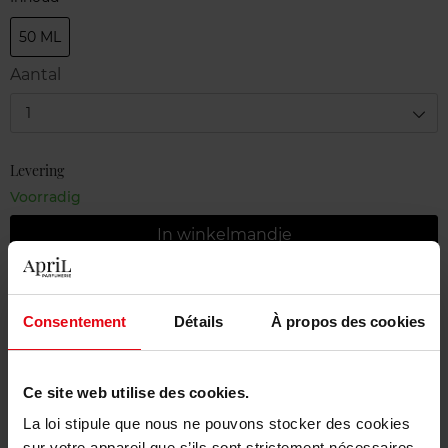
50 ML
Aantal
1
Levering
Voorradig
In winkelmandje
Gratis levering bij aankoop van min. 55€
Consentement
Détails
À propos des cookies
Gratis retour in je winkelpunt
Gratis verpakking
Ce site web utilise des cookies.
La loi stipule que nous ne pouvons stocker des cookies
sur votre appareil que s’ils sont strictement nécessaires