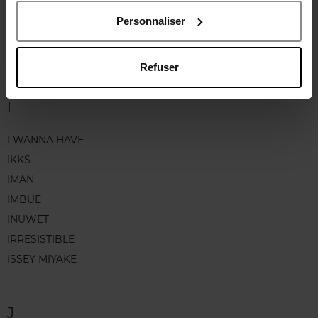
HEROME
Personnaliser
HOUSE 99
HUGO BOSS
Refuser
I
I WANNA HAVE
IKKS
IMAN
IMBUE
INUWET
IRRESISTIBLE
ISSEY MIYAKE
J