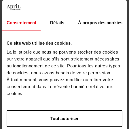
GARNIER
GARNIER BIO
GEORGES RECH
Consentement
Détails
À propos des cookies
GIORGIO ARMANI
GIVENCHY
GLOV
Ce site web utilise des cookies.
GRES
La loi stipule que nous ne pouvons stocker des cookies
GUCCI
sur votre appareil que s’ils sont strictement nécessaires
au fonctionnement de ce site. Pour tous les autres types
GUERLAIN
de cookies, nous avons besoin de votre permission.
GUESS
À tout moment, vous pouvez modifier ou retirer votre
GUY LAROCHE
consentement dans la présente bannière relative aux
cookies.
H
HASK
Tout autoriser
HERMES