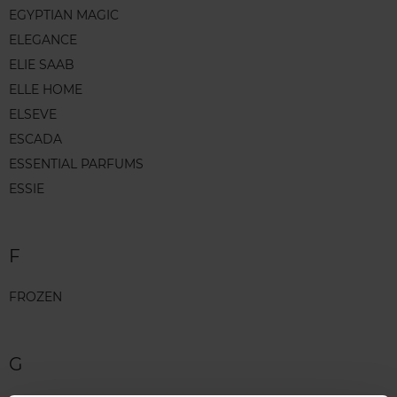
EGYPTIAN MAGIC
ELEGANCE
ELIE SAAB
ELLE HOME
ELSEVE
ESCADA
ESSENTIAL PARFUMS
ESSIE
F
FROZEN
G