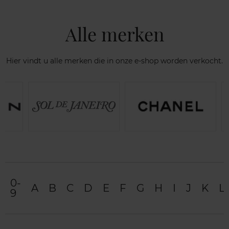
Alle merken
Hier vindt u alle merken die in onze e-shop worden verkocht.
0-
A
B
C
D
E
F
G
H
I
J
K
L
9