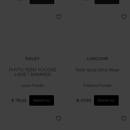
SISLEY
LANCOME
PHYTO-TEINT POUDRE
Teint Idole Ultra Wear
LIBRE 1 SHIMMER
Losse Poeder
Fixerend Poeder
€ 78,50
€ 57,90
Bestel nu!
Bestel nu!