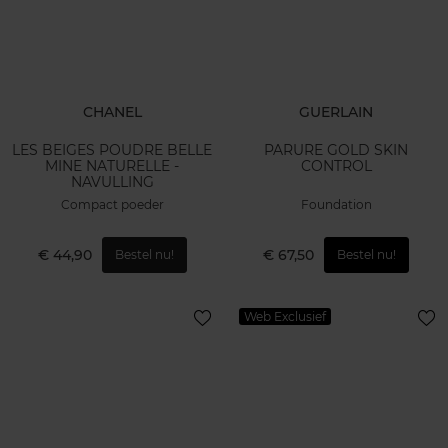
CHANEL
GUERLAIN
LES BEIGES POUDRE BELLE
PARURE GOLD SKIN
MINE NATURELLE -
CONTROL
NAVULLING
Compact poeder
Foundation
€ 44,90
€ 67,50
Bestel nu!
Bestel nu!
Web Exclusief