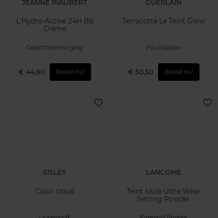
JEANNE PIAUBERT
GUERLAIN
L'Hydro-Active 24H Bb
Terracotta Le Teint Glow
Creme
Gezichtsverzorging
Foundation
€ 44,90
€ 50,50
Bestel nu!
Bestel nu!
SISLEY
LANCOME
Color cloud
Teint Idole Ultra Wear
Setting Powder
Lippenstift
Fixerend Poeder