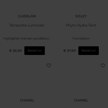
GUERLAIN
SISLEY
Terracotta Luminizer
Phyto-Hydra Teint
Highlighter met een goudkleurig
Foundation
glow-effect
€ 56,90
€ 97,90
Bestel nu!
Bestel nu!
CHANEL
CHANEL