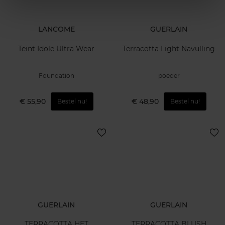
LANCOME
GUERLAIN
Teint Idole Ultra Wear
Terracotta Light Navulling
Foundation
poeder
€ 55,90
€ 48,90
Bestel nu!
Bestel nu!
GUERLAIN
GUERLAIN
TERRACOTTA HET
TERRACOTTA BLUSH