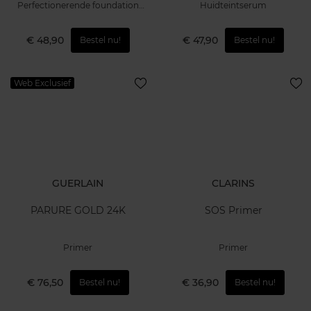
Perfectionerende foundation
Huidteintserum
voor een natuurlijke, gezond
stralende teint
€ 48,90
€ 47,90
Bestel nu!
Bestel nu!
Web Exclusief
GUERLAIN
CLARINS
PARURE GOLD 24K
SOS Primer
Primer
Primer
€ 76,50
€ 36,90
Bestel nu!
Bestel nu!