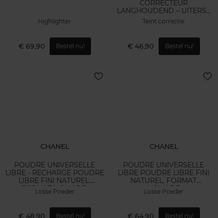
CORRECTEUR
LANGHOUDEND – UITERST
COMFORTABEL
Highlighter
Teint correctie
€ 69,90
€ 46,90
Bestel nu!
Bestel nu!
CHANEL
CHANEL
POUDRE UNIVERSELLE
POUDRE UNIVERSELLE
LIBRE - RECHARGE POUDRE
LIBRE POUDRE LIBRE FINI
LIBRE FINI NATUREL.
NATUREL. FORMAT
FORMAT NOMADE.
NOMADE
Losse Poeder
Losse Poeder
€ 48,90
€ 64,90
Bestel nu!
Bestel nu!