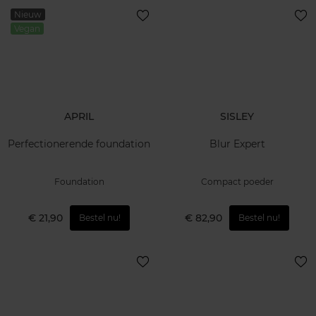
Nieuw
Vegan
APRIL
SISLEY
Perfectionerende foundation
Blur Expert
Foundation
Compact poeder
€ 21,90
€ 82,90
Bestel nu!
Bestel nu!