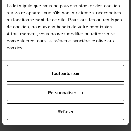
La loi stipule que nous ne pouvons stocker des cookies
sur votre appareil que s’ils sont strictement nécessaires
au fonctionnement de ce site. Pour tous les autres types
de cookies, nous avons besoin de votre permission.
À tout moment, vous pouvez modifier ou retirer votre
consentement dans la présente bannière relative aux
CLOSE
LANCOME
cookies.
Care My lashes - Base
Teint Idole Ultra Wear C.E.
Mascara
Skin Transforming Bronzer
Mascara
Bronzing Poeder
Tout autoriser
€ 29,90
€ 55,50
Bestel nu!
Bestel nu!
Personnaliser
Refuser