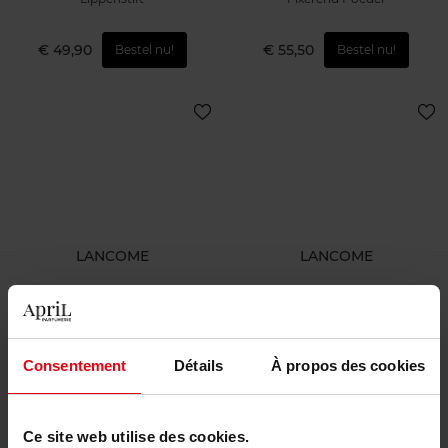
€ 49,90
€ 55,50
Bestel nu!
Bestel nu!
LANCOME
LANCOME
Teint Idole Ultra Wear
Blush Subtil
Poudre Fixatrice
Fixerend Poeder
Blush
Consentement
Détails
À propos des cookies
€ 55,50
€ 52,90
Bestel nu!
Bestel nu!
Ce site web utilise des cookies.