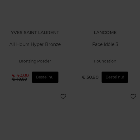
YVES SAINT LAURENT
LANCOME
All Hours Hyper Bronze
Face Idôle 3
Bronzing Poeder
Foundation
€ 40,00
€ 50,90
Bestel nu!
Bestel nu!
€ 40,00