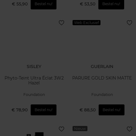
€ 55,90
€ 53,50
Bestel nu!
Bestel nu!
Web Exclusief
SISLEY
GUERLAIN
Phyto-Teint Ultra Éclat 3W2
PARURE GOLD SKIN MATTE
Hazel
Foundation
Foundation
€ 78,90
€ 88,50
Bestel nu!
Bestel nu!
Nieuw