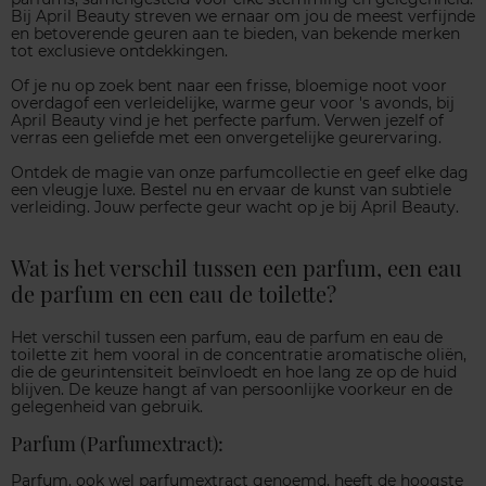
Bij April Beauty streven we ernaar om jou de meest verfijnde
en betoverende geuren aan te bieden, van bekende merken
tot exclusieve ontdekkingen.
Of je nu op zoek bent naar een frisse, bloemige noot voor
overdagof een verleidelijke, warme geur voor 's avonds, bij
April Beauty vind je het perfecte parfum. Verwen jezelf of
verras een geliefde met een onvergetelijke geurervaring.
Ontdek de magie van onze parfumcollectie en geef elke dag
een vleugje luxe. Bestel nu en ervaar de kunst van subtiele
verleiding. Jouw perfecte geur wacht op je bij April Beauty.
Wat is het verschil tussen een parfum, een eau
de parfum en een eau de toilette?
Het verschil tussen een parfum, eau de parfum en eau de
toilette zit hem vooral in de concentratie aromatische oliën,
die de geurintensiteit beïnvloedt en hoe lang ze op de huid
blijven. De keuze hangt af van persoonlijke voorkeur en de
gelegenheid van gebruik.
Parfum (Parfumextract):
Parfum, ook wel parfumextract genoemd, heeft de hoogste