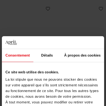
GIORGIO ARMANI
LANCOME
My Way Sunny Vanilla -
Ô Oui Hair & Body Mist
Consentement
Détails
À propos des cookies
Bloemig amberachtig
fruitig parfum voor dames
Eau de Parfum
Eau de Parfum
Ce site web utilise des cookies.
€ 85,50
€ 23,90
Bestel nu!
Bestel nu!
La loi stipule que nous ne pouvons stocker des cookies
sur votre appareil que s’ils sont strictement nécessaires
au fonctionnement de ce site. Pour tous les autres types
de cookies, nous avons besoin de votre permission.
À tout moment, vous pouvez modifier ou retirer votre