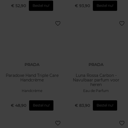
€ 52,90
€ 93,90
Bestel nu!
Bestel nu!
PRADA
PRADA
Paradoxe Hand Triple Care
Luna Rossa Carbon -
Handcrème
Navulbaar parfum voor
heren
Handcrème
Eau de Parfum
€ 48,90
€ 83,90
Bestel nu!
Bestel nu!