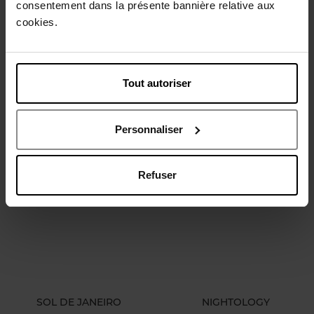
consentement dans la présente bannière relative aux
cookies.
AZZARO
SOL DE JANEIRO
Tout autoriser
Forever Wanted Absolu
Leite Café
Eau de Parfum
Bodymist
Personnaliser
€ 92,50
€ 24,90
Bestel nu!
Bestel nu!
Refuser
SOL DE JANEIRO
NIGHTOLOGY