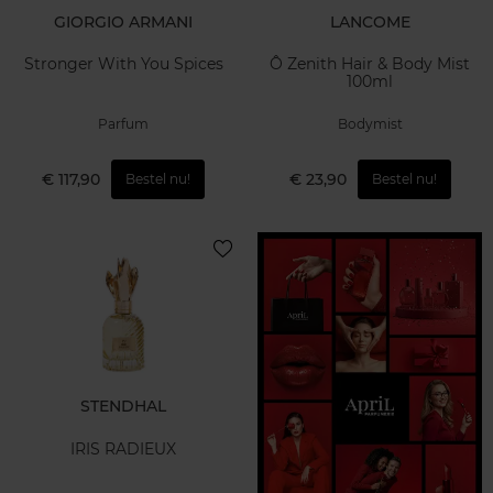
GIORGIO ARMANI
LANCOME
Stronger With You Spices
Ô Zenith Hair & Body Mist
100ml
Parfum
Bodymist
€ 117,90
€ 23,90
Bestel nu!
Bestel nu!
STENDHAL
IRIS RADIEUX