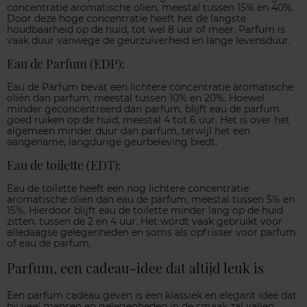
concentratie aromatische oliën, meestal tussen 15% en 40%.
Door deze hoge concentratie heeft het de langste
houdbaarheid op de huid, tot wel 8 uur of meer. Parfum is
vaak duur vanwege de geurzuiverheid en lange levensduur.
Eau de Parfum (EDP):
Eau de Parfum bevat een lichtere concentratie aromatische
oliën dan parfum, meestal tussen 10% en 20%. Hoewel
minder geconcentreerd dan parfum, blijft eau de parfum
goed ruiken op de huid, meestal 4 tot 6 uur. Het is over het
algemeen minder duur dan parfum, terwijl het een
aangename, langdurige geurbeleving biedt.
Eau de toilette (EDT):
Eau de toilette heeft een nog lichtere concentratie
aromatische oliën dan eau de parfum, meestal tussen 5% en
15%. Hierdoor blijft eau de toilette minder lang op de huid
zitten, tussen de 2 en 4 uur. Het wordt vaak gebruikt voor
alledaagse gelegenheden en soms als opfrisser voor parfum
of eau de parfum.
Parfum, een cadeau-idee dat altijd leuk is
Een parfum cadeau geven is een klassiek en elegant idee dat
bij veel mensen en gelegenheden in de smaak zal vallen.