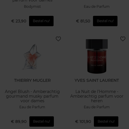
parfum voor dames
Bodymist
Eau de Parfum
€ 23,90
€ 81,50
Bestel nu!
Bestel nu!
THIERRY MUGLER
YVES SAINT LAURENT
Angel Blush - Amberachtig
La Nuit de l'Homme -
gourmand musky parfum
Amberachtig parfum voor
voor dames
heren
Eau de Parfum
Eau de Parfum
€ 89,90
€ 101,90
Bestel nu!
Bestel nu!