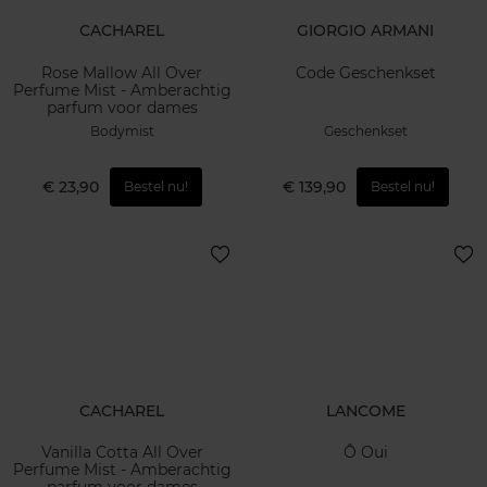
CACHAREL
GIORGIO ARMANI
Rose Mallow All Over
Code Geschenkset
Perfume Mist - Amberachtig
parfum voor dames
Bodymist
Geschenkset
€ 23,90
€ 139,90
Bestel nu!
Bestel nu!
CACHAREL
LANCOME
Vanilla Cotta All Over
Ô Oui
Perfume Mist - Amberachtig