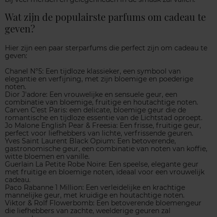
Wat zijn de populairste parfums om cadeau te
geven?
Hier zijn een paar sterparfums die perfect zijn om cadeau te
geven:
Chanel N°5: Een tijdloze klassieker, een symbool van
elegantie en verfijning, met zijn bloemige en poederige
noten.
Dior J'adore: Een vrouwelijke en sensuele geur, een
combinatie van bloemige, fruitige en houtachtige noten.
Carven C'est Paris: een delicate, bloemige geur die de
romantische en tijdloze essentie van de Lichtstad oproept.
Jo Malone English Pear & Freesia: Een frisse, fruitige geur,
perfect voor liefhebbers van lichte, verfrissende geuren.
Yves Saint Laurent Black Opium: Een betoverende,
gastronomische geur, een combinatie van noten van koffie,
witte bloemen en vanille.
Guerlain La Petite Robe Noire: Een speelse, elegante geur
met fruitige en bloemige noten, ideaal voor een vrouwelijk
cadeau.
Paco Rabanne 1 Million: Een verleidelijke en krachtige
mannelijke geur, met kruidige en houtachtige noten.
Viktor & Rolf Flowerbomb: Een betoverende bloemengeur
die liefhebbers van zachte, weelderige geuren zal