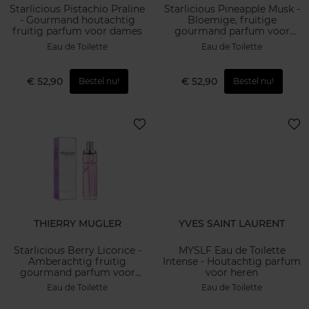
Starlicious Pistachio Praline
Starlicious Pineapple Musk -
- Gourmand houtachtig
Bloemige, fruitige
fruitig parfum voor dames
gourmand parfum voor
dames
Eau de Toilette
Eau de Toilette
€ 52,90
€ 52,90
Bestel nu!
Bestel nu!
THIERRY MUGLER
YVES SAINT LAURENT
Starlicious Berry Licorice -
MYSLF Eau de Toilette
Amberachtig fruitig
Intense - Houtachtig parfum
gourmand parfum voor
voor heren
dames
Eau de Toilette
Eau de Toilette