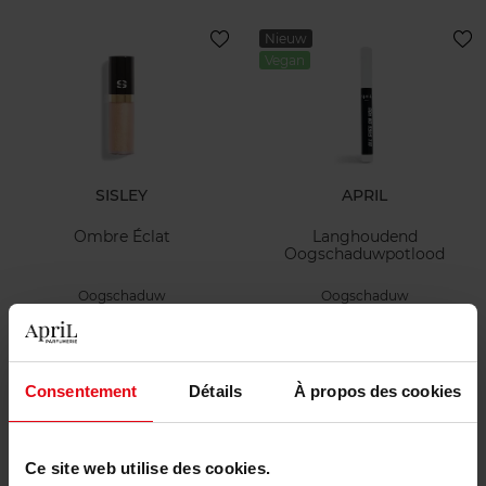
Nieuw
Vegan
SISLEY
APRIL
Ombre Éclat
Langhoudend
Oogschaduwpotlood
Oogschaduw
Oogschaduw
€ 44,50
€ 12,90
Bestel nu!
Bestel nu!
Consentement
Détails
À propos des cookies
Nieuw
Vegan
Ce site web utilise des cookies.