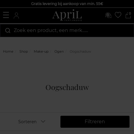
Gratis levering bij aankoop van min. 55€
0
Zoek een product, een merk…...
Home
Shop
Make-up
Ogen
Oogschaduw
Oogschaduw
Filtreren
Sorteren