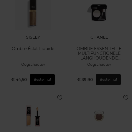
SISLEY
CHANEL
Ombre Éclat Liquide
OMBRE ESSENTIELLE
MULTIFUNCTIONELE
LANGHOUDENDE
OOGSCHADUW
Oogschaduw
Oogschaduw
€ 44,50
€ 39,90
Bestel nu!
Bestel nu!