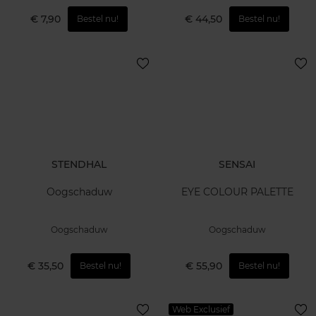
€ 7,90
€ 44,50
Bestel nu!
Bestel nu!
STENDHAL
SENSAI
Oogschaduw
EYE COLOUR PALETTE
Oogschaduw
Oogschaduw
€ 35,50
€ 55,90
Bestel nu!
Bestel nu!
Web Exclusief