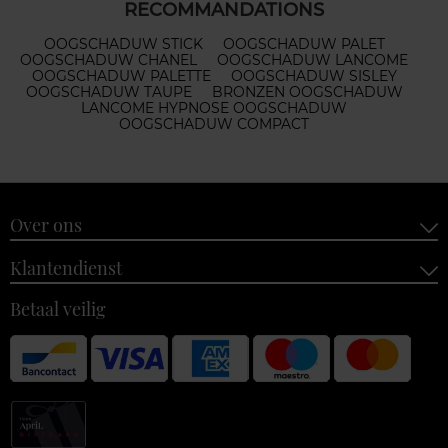
RECOMMANDATIONS
OOGSCHADUW STICK
OOGSCHADUW PALET
OOGSCHADUW CHANEL
OOGSCHADUW LANCOME
OOGSCHADUW PALETTE
OOGSCHADUW SISLEY
OOGSCHADUW TAUPE
BRONZEN OOGSCHADUW
LANCOME HYPNOSE OOGSCHADUW
OOGSCHADUW COMPACT
Over ons
Klantendienst
Betaal veilig