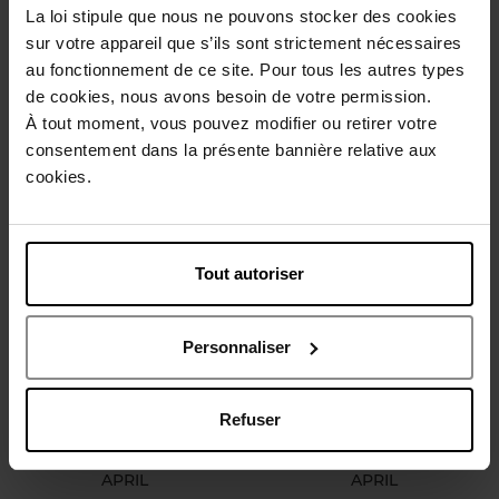
La loi stipule que nous ne pouvons stocker des cookies
sur votre appareil que s’ils sont strictement nécessaires
au fonctionnement de ce site. Pour tous les autres types
APRIL
de cookies, nous avons besoin de votre permission.
À tout moment, vous pouvez modifier ou retirer votre
Multifunctionele
consentement dans la présente bannière relative aux
Oogschaduwcrème
cookies.
Oogschaduw
€ 12,90
Bestel nu!
Tout autoriser
Nieuw
Nieuw
Vegan
Vegan
Personnaliser
Refuser
APRIL
APRIL