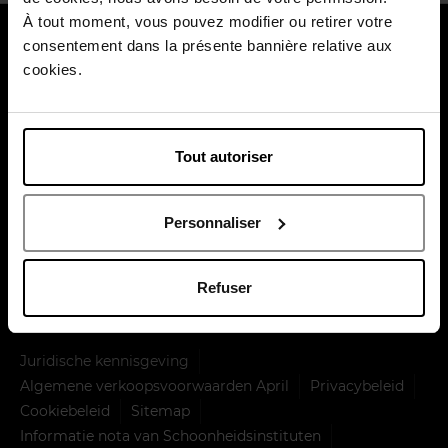
À tout moment, vous pouvez modifier ou retirer votre
Over ons
consentement dans la présente bannière relative aux
cookies.
Klantendienst
Betaal veilig
Tout autoriser
Personnaliser
Levering door
Refuser
Juridische kennisgeving
Algemene verkoopsvoorwaarden April
Privacybeleid
Cookiebeleid
Sitemap
Informatie nota van Schoonheidsinstituten