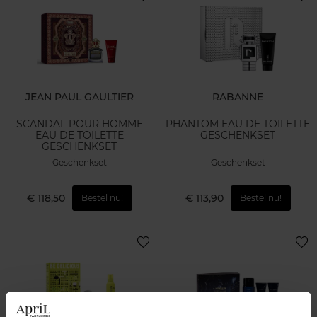
JEAN PAUL GAULTIER
RABANNE
SCANDAL POUR HOMME
PHANTOM EAU DE TOILETTE
EAU DE TOILETTE
GESCHENKSET
GESCHENKSET
Geschenkset
Geschenkset
€ 118,50
€ 113,90
Bestel nu!
Bestel nu!