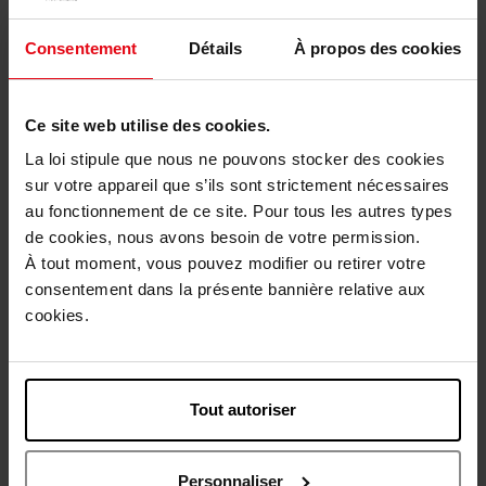
DKNY
TED LAPIDUS
Consentement
Détails
À propos des cookies
BE DELICIOUS +
Coffret lapidus pour homme
DOUCHEGEL
cool night
Ce site web utilise des cookies.
Geschenkset
Geschenkset
La loi stipule que nous ne pouvons stocker des cookies
sur votre appareil que s’ils sont strictement nécessaires
€ 89,50
€ 101,90
Bestel nu!
Bestel nu!
au fonctionnement de ce site. Pour tous les autres types
de cookies, nous avons besoin de votre permission.
À tout moment, vous pouvez modifier ou retirer votre
consentement dans la présente bannière relative aux
cookies.
Tout autoriser
JACADI
CARVEN
Eau de toilette
Carven c'est paris!
mademoiselle petite libellule
nachtcrème voor vrouwen -
Personnaliser