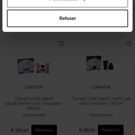
100ml
50 ml
Eau de Toilette
Geschenkset
Refuser
€ 27,90
€ 100,90
Bestel nu!
Bestel nu!
CARVEN
CARVEN
Carven c'est paris!
Carven c'est paris! nacht set
nachtcrème voor vrouwen -
voor mannen - 50 ml
100 ml
Geschenkset
Geschenkset
€ 129,90
€ 88,50
Bestel nu!
Bestel nu!