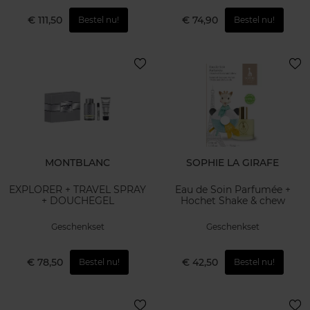
€ 111,50
€ 74,90
Bestel nu!
Bestel nu!
MONTBLANC
SOPHIE LA GIRAFE
EXPLORER + TRAVEL SPRAY
Eau de Soin Parfumée +
+ DOUCHEGEL
Hochet Shake & chew
Geschenkset
Geschenkset
€ 78,50
€ 42,50
Bestel nu!
Bestel nu!