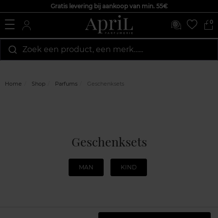
Gratis levering bij aankoop van min. 55€
0
Zoek een product, een merk…...
Home
Shop
Parfums
Geschenksets
Geschenksets
MAN
KIND