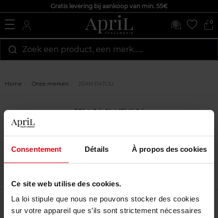
Gratis levering bij aankoop van min. 55€
0
Zoek een product, een merk…...
Home
Onze merken
JEAN PATOU
JEAN PATOU
Consentement
Détails
À propos des cookies
Ce site web utilise des cookies.
La loi stipule que nous ne pouvons stocker des cookies
Filtreren
Sorteren
sur votre appareil que s’ils sont strictement nécessaires