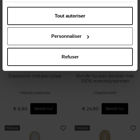
Tout autoriser
Web Exclusief
Nieuw
Personnaliser
Refuser
BACHCA
BACHCA
Elastische metalen plaat
Ronde houten borstel met
100% everzwijnpinnen
Haaraccessoires
Haarborstel
€ 6,90
€ 24,90
Bestel nu!
Bestel nu!
Nieuw
Nieuw