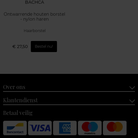
BACHCA
Ontwarrende houten borstel
- nylon haren
Haarborstel
€ 27,50
Bestel nu!
Over ons
Klantendienst
Betaal veilig