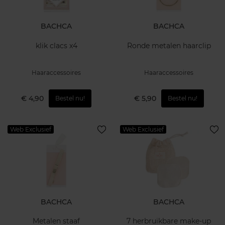
BACHCA
BACHCA
klik clacs x4
Ronde metalen haarclip
Haaraccessoires
Haaraccessoires
€ 4,90
€ 5,90
Bestel nu!
Bestel nu!
Web Exclusief
Web Exclusief
BACHCA
BACHCA
Metalen staaf
7 herbruikbare make-up