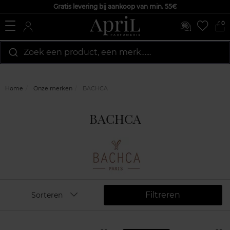
Gratis levering bij aankoop van min. 55€
0
Zoek een product, een merk…...
Home
Onze merken
BACHCA
BACHCA
Filtreren
Sorteren