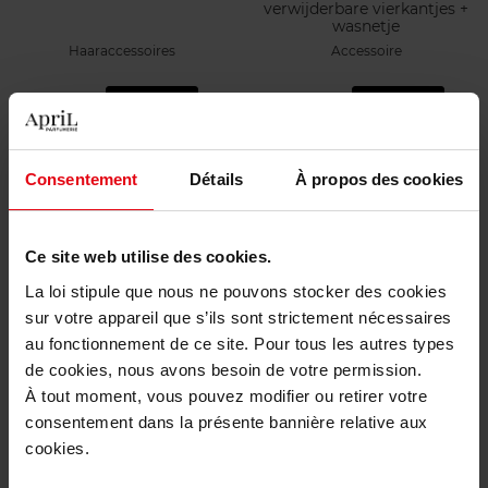
verwijderbare vierkantjes +
wasnetje
Haaraccessoires
Accessoire
€ 6,90
€ 15,50
Bestel nu!
Bestel nu!
Web Exclusief
Web Exclusief
Consentement
Détails
À propos des cookies
Ce site web utilise des cookies.
La loi stipule que nous ne pouvons stocker des cookies
sur votre appareil que s’ils sont strictement nécessaires
BACHCA
BACHCA
au fonctionnement de ce site. Pour tous les autres types
de cookies, nous avons besoin de votre permission.
Dikke zwarte elastische
2 herbruikbare vierkantjes
banden x 9
voor make-up remover
À tout moment, vous pouvez modifier ou retirer votre
consentement dans la présente bannière relative aux
Haaraccessoires
Accessoire
cookies.
€ 4,90
€ 4,90
Bestel nu!
Bestel nu!