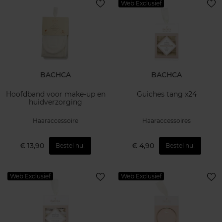
Web Exclusief
BACHCA
BACHCA
Hoofdband voor make-up en
Guiches tang x24
huidverzorging
Haaraccessoire
Haaraccessoires
€ 13,90
€ 4,90
Bestel nu!
Bestel nu!
Web Exclusief
Web Exclusief