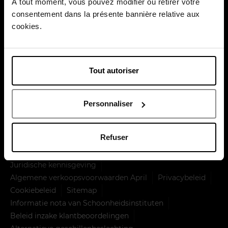
À tout moment, vous pouvez modifier ou retirer votre
Over ons
consentement dans la présente bannière relative aux
Klantendienst
cookies.
Betaal veilig
Tout autoriser
Personnaliser
Levering door
Refuser
Juridische kennisgeving
Algemene verkoopsvoorwaarden April
Privacybeleid
Cookiebeleid
Sitemap
Informatie nota van Schoonheidsinstituten
Beleid inzake klantbeoordelingen