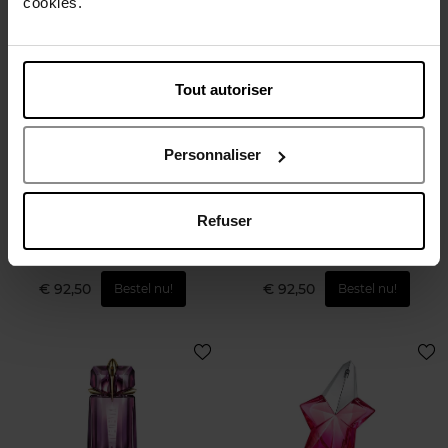
cookies.
Nieuw
Tout autoriser
THIERRY MUGLER
THIERRY MUGLER
Personnaliser
Alien Hypersense Eau de
Alien Goddess
Parfum
Refuser
Eau de Parfum
Eau de Parfum
€ 92,50
€ 92,50
Bestel nu!
Bestel nu!