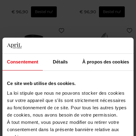
€ 96,90
€ 96,90
Bestel nu!
Bestel nu!
Consentement
Détails
À propos des cookies
THIERRY MUGLER
THIERRY MUGLER
Ce site web utilise des cookies.
A*Men Fantasm Eau de
Angel Fantasm Eau de
Parfum Sensuelle
Parfum Sensuelle -
La loi stipule que nous ne pouvons stocker des cookies
Navulbaar
sur votre appareil que s’ils sont strictement nécessaires
Eau de Parfum
Eau de Parfum
au fonctionnement de ce site. Pour tous les autres types
de cookies, nous avons besoin de votre permission.
€ 105,90
€ 91,90
Bestel nu!
Bestel nu!
À tout moment, vous pouvez modifier ou retirer votre
consentement dans la présente bannière relative aux