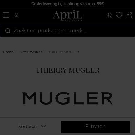
Gratis levering bij aankoop van min. 55€
0
Zoek een product, een merk…...
Home
Onze merken
THIERRY MUGLER
THIERRY MUGLER
Filtreren
Sorteren